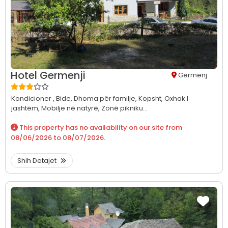
Hotel Germenji
Germenj
Kondicioner ,
Bide,
Dhoma për familje,
Kopsht,
Oxhak I
jashtëm,
Mobilje në natyrë,
Zonë pikniku...
This property has no availability on our site from
08/06/2026
to
08/07/2026
.
Shih Detajet