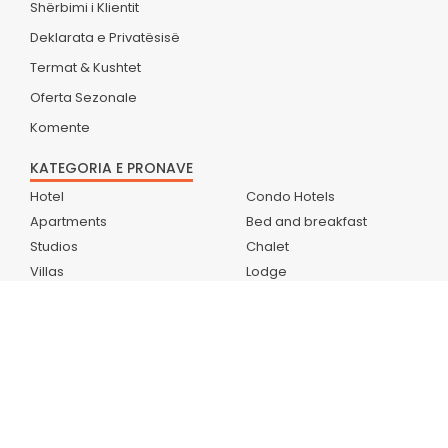
Shërbimi i Klientit
Deklarata e Privatësisë
Termat & Kushtet
Oferta Sezonale
Komente
KATEGORIA E PRONAVE
Hotel
Condo Hotels
Apartments
Bed and breakfast
Studios
Chalet
Villas
Lodge
Hostel
Apart hotel
Holiday Rentals
Residence
Guest Houses
Farm Stay
Resorts
Holiday Homes
Home stays
CampSite
Boutique Hotels
Holiday Park
Country Houses
Bungalow