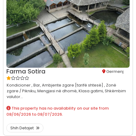
Farma Sotira
Germenj
Kondicioner ,
Bar,
Ambjente zgare [tarifë shtesë] ,
Zonë
zgare / Pikniku,
Mengjesi në dhomë,
Klasa gatimi,
Shkëmbim
valutor...
This property has no availability on our site from
08/06/2026
to
08/07/2026
.
Shih Detajet