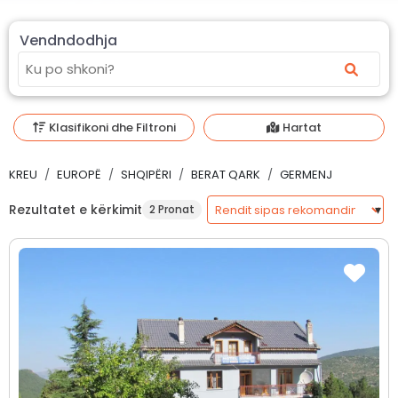
Vendndodhja
Klasifikoni dhe Filtroni
Hartat
KREU
EUROPË
SHQIPËRI
BERAT QARK
GERMENJ
Rezultatet e kërkimit
2 Pronat