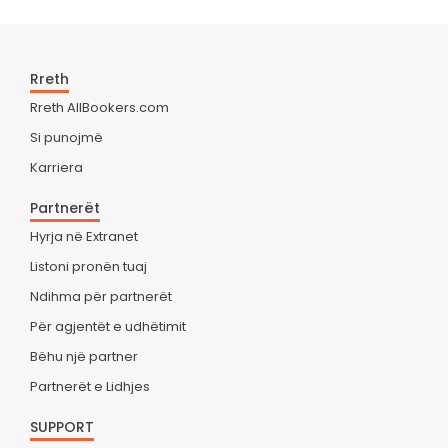
Rreth
Rreth AllBookers.com
Si punojmë
Karriera
Partnerët
Hyrja në Extranet
Listoni pronën tuaj
Ndihma për partnerët
Për agjentët e udhëtimit
Bëhu një partner
Partnerët e Lidhjes
SUPPORT