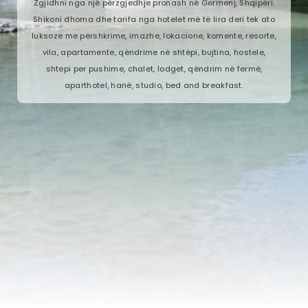
Zgjidhni nga një përzgjedhje pronash në Germenj, Shqipëri.
Shikoni dhoma dhe tarifa nga hotelet më të lira deri tek ato
luksoze me përshkrime, imazhe, lokacione, komente, resorte,
vila, apartamente, qëndrime në shtëpi, bujtina, hostele,
shtepi per pushime, chalet, lodget, qëndrim në fermë,
aparthotel, hanë, studio, bed and breakfast.