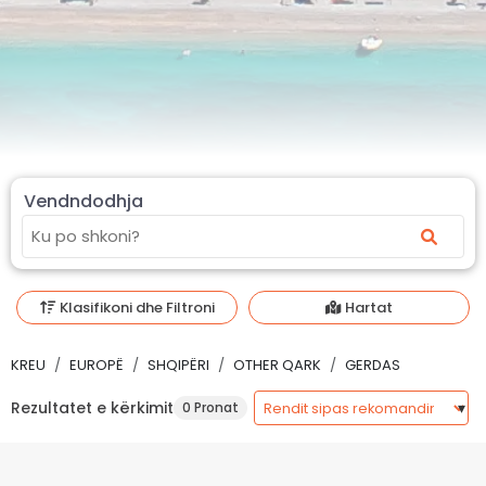
Vendndodhja
Klasifikoni dhe Filtroni
Hartat
KREU
EUROPË
SHQIPËRI
OTHER QARK
GERDAS
Rezultatet e kërkimit
0 Pronat