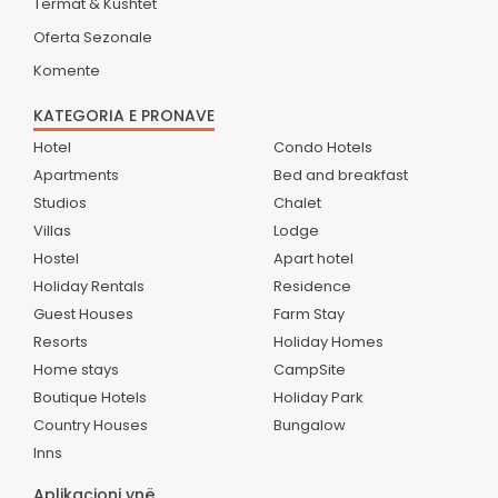
Termat & Kushtet
Oferta Sezonale
Komente
KATEGORIA E PRONAVE
Hotel
Condo Hotels
Apartments
Bed and breakfast
Studios
Chalet
Villas
Lodge
Hostel
Apart hotel
Holiday Rentals
Residence
Guest Houses
Farm Stay
Resorts
Holiday Homes
Home stays
CampSite
Boutique Hotels
Holiday Park
Country Houses
Bungalow
Inns
Aplikacioni ynë