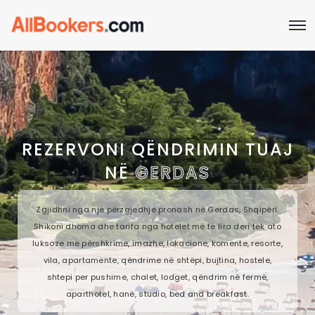
REZERVONI QËNDRIMIN TUAJ
NË
GERDAS
Zgjidhni nga një përzgjedhje pronash në Gerdas, Shqipëri.
Shikoni dhoma dhe tarifa nga hotelet më të lira deri tek ato
luksoze me përshkrime, imazhe, lokacione, komente, resorte,
vila, apartamente, qëndrime në shtëpi, bujtina, hostele,
shtepi per pushime, chalet, lodget, qëndrim në fermë,
aparthotel, hanë, studio, bed and breakfast.