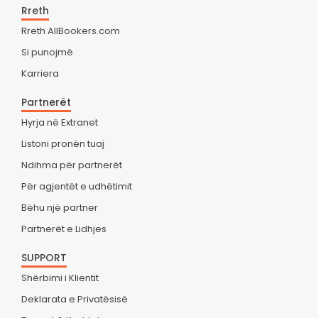
Rreth
Rreth AllBookers.com
Si punojmë
Karriera
Partnerët
Hyrja në Extranet
Listoni pronën tuaj
Ndihma për partnerët
Për agjentët e udhëtimit
Bëhu një partner
Partnerët e Lidhjes
SUPPORT
Shërbimi i Klientit
Deklarata e Privatësisë