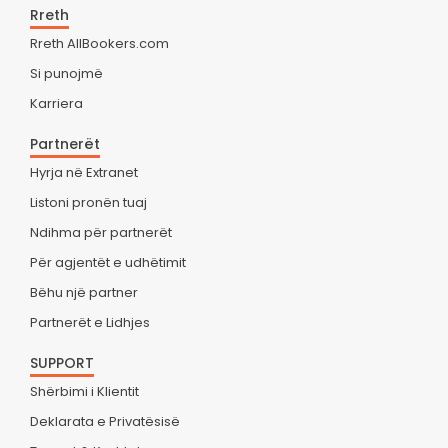
Rreth
Rreth AllBookers.com
Si punojmë
Karriera
Partnerët
Hyrja në Extranet
Listoni pronën tuaj
Ndihma për partnerët
Për agjentët e udhëtimit
Bëhu një partner
Partnerët e Lidhjes
SUPPORT
Shërbimi i Klientit
Deklarata e Privatësisë