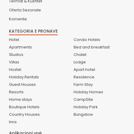
Termat & Kushtet
Oferta Sezonale
Komente
KATEGORIA E PRONAVE
Hotel
Condo Hotels
Apartments
Bed and breakfast
Studios
Chalet
Villas
Lodge
Hostel
Apart hotel
Holiday Rentals
Residence
Guest Houses
Farm Stay
Resorts
Holiday Homes
Home stays
CampSite
Boutique Hotels
Holiday Park
Country Houses
Bungalow
Inns
Aplikacioni ynë