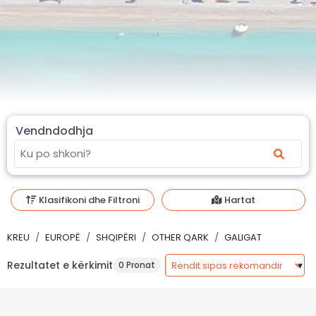
Vendndodhja
Klasifikoni dhe Filtroni
Hartat
KREU
EUROPË
SHQIPËRI
OTHER QARK
GALIGAT
Rezultatet e kërkimit
0 Pronat