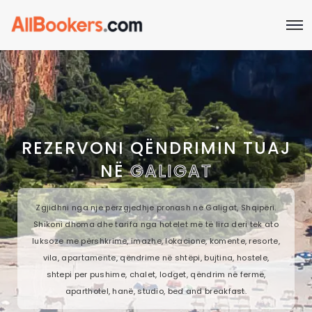
REZERVONI QËNDRIMIN TUAJ
NË
GALIGAT
Zgjidhni nga një përzgjedhje pronash në Galigat, Shqipëri.
Shikoni dhoma dhe tarifa nga hotelet më të lira deri tek ato
luksoze me përshkrime, imazhe, lokacione, komente, resorte,
vila, apartamente, qëndrime në shtëpi, bujtina, hostele,
shtepi per pushime, chalet, lodget, qëndrim në fermë,
aparthotel, hanë, studio, bed and breakfast.