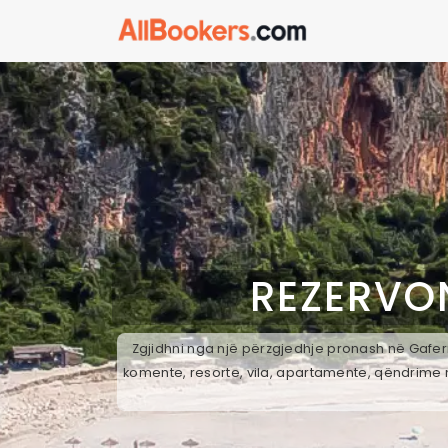
REZERVO
Zgjidhni nga një përzgjedhje pronash në Gaferr
komente, resorte, vila, apartamente, qëndrime n