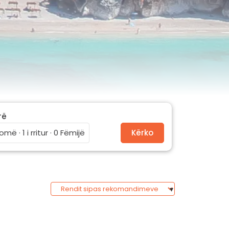
rë
omë · 1 i rritur · 0 Fëmijë
Kërko