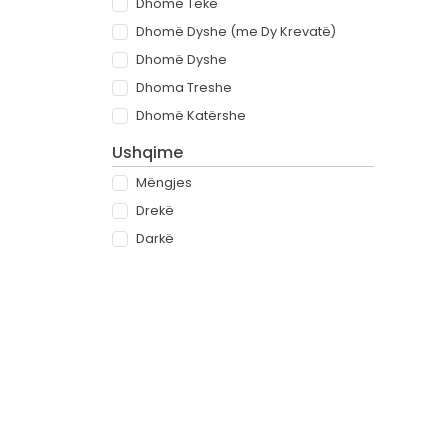
Dhomë Teke
Dhomë Dyshe (me Dy Krevatë)
Dhomë Dyshe
Dhoma Treshe
Dhomë Katërshe
Ushqime
Mëngjes
Drekë
Darkë
All-inclusive
Rreth
Partnerët