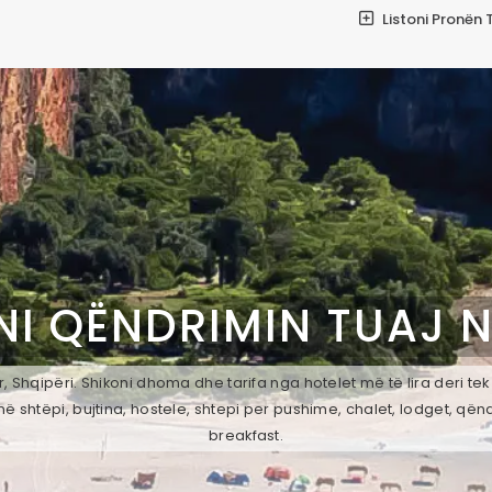
Listoni Pronën 
NI QËNDRIMIN TUAJ 
, Shqipëri. Shikoni dhoma dhe tarifa nga hotelet më të lira deri te
ë shtëpi, bujtina, hostele, shtepi per pushime, chalet, lodget, qën
breakfast.