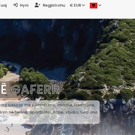
Tuaj
Hyni
Regjistrohu
€ EUR
NË
GAFERR
k ato luksoze me përshkrime, imazhe, lokacione,
drim në fermë, aparthotel, hanë, studio, bed and