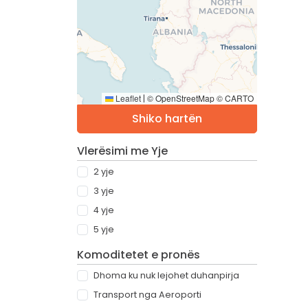
Leaflet
© OpenStreetMap © CARTO
|
Shiko hartën
Vlerësimi me Yje
2 yje
3 yje
4 yje
5 yje
Komoditetet e pronës
Dhoma ku nuk lejohet duhanpirja
Transport nga Aeroporti