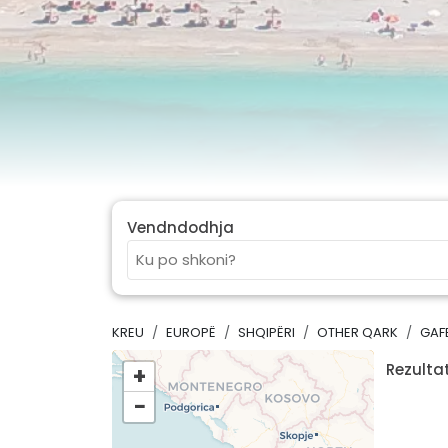
Vendndodhja
KREU
EUROPË
SHQIPËRI
OTHER QARK
GAF
Rezultat
+
−