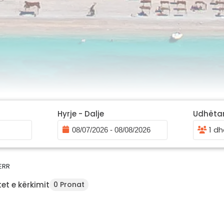
Hyrje - Dalje
Udhëta
1 dh
ERR
et e kërkimit
0 Pronat