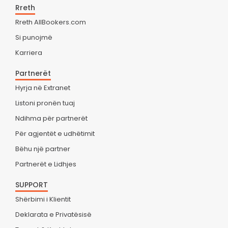
Rreth
Rreth AllBookers.com
Si punojmë
Karriera
Partnerët
Hyrja në Extranet
Listoni pronën tuaj
Ndihma për partnerët
Për agjentët e udhëtimit
Bëhu një partner
Partnerët e Lidhjes
SUPPORT
Shërbimi i Klientit
Deklarata e Privatësisë