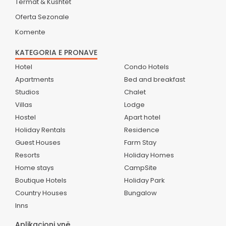
Termat & Kushtet
Oferta Sezonale
Komente
KATEGORIA E PRONAVE
Hotel
Condo Hotels
Apartments
Bed and breakfast
Studios
Chalet
Villas
Lodge
Hostel
Apart hotel
Holiday Rentals
Residence
Guest Houses
Farm Stay
Resorts
Holiday Homes
Home stays
CampSite
Boutique Hotels
Holiday Park
Country Houses
Bungalow
Inns
Aplikacioni ynë