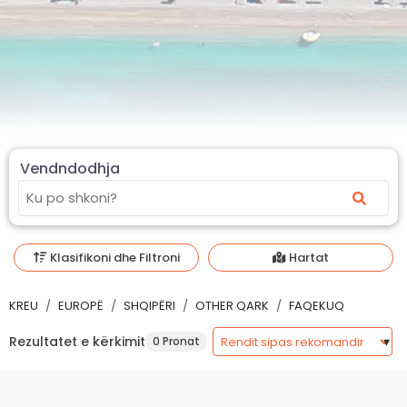
Vendndodhja
Klasifikoni dhe Filtroni
Hartat
KREU
EUROPË
SHQIPËRI
OTHER QARK
FAQEKUQ
Rezultatet e kërkimit
0 Pronat