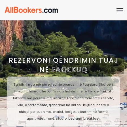
REZERVONI QËNDRIMIN TUAJ
NË
FAQEKUQ
Zgjidhni nga një përzgjedhje pronash në Faqekuq, Shqipëri.
Shikoni dhoma dhe tarifa nga hotelet më të lira deri tek ato
luksoze me përshkrime, imazhe, lokacione, komente, resorte,
vila, apartamente, qëndrime në shtëpi, bujtina, hostele,
shtepi per pushime, chalet, lodget, qëndrim në fermë,
aparthotel, hanë, studio, bed and breakfast.