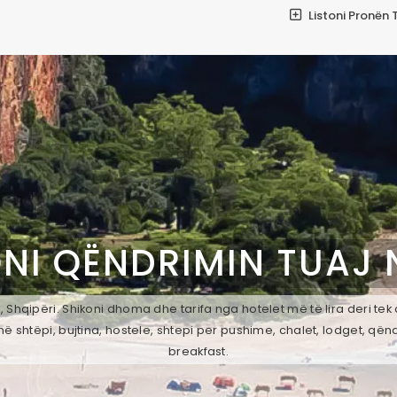
Listoni Pronën 
NI QËNDRIMIN TUAJ
 Shqipëri. Shikoni dhoma dhe tarifa nga hotelet më të lira deri te
ë shtëpi, bujtina, hostele, shtepi per pushime, chalet, lodget, qën
breakfast.