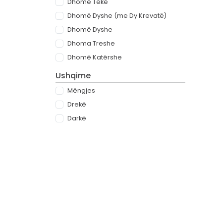
Dhomë Teke
Dhomë Dyshe (me Dy Krevatë)
Dhomë Dyshe
Dhoma Treshe
Dhomë Katërshe
Ushqime
Mëngjes
Drekë
Darkë
All-inclusive
Rreth
Partnerët