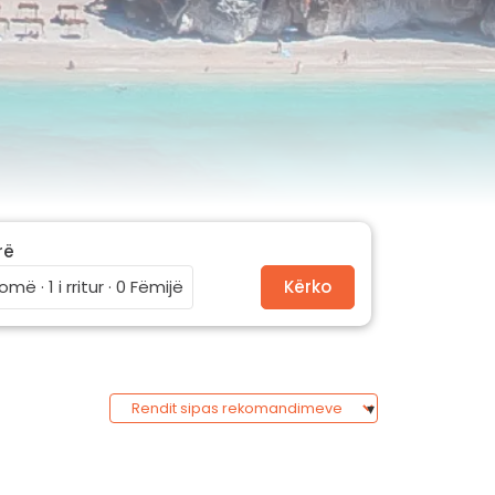
rë
omë · 1 i rritur · 0 Fëmijë
Kërko