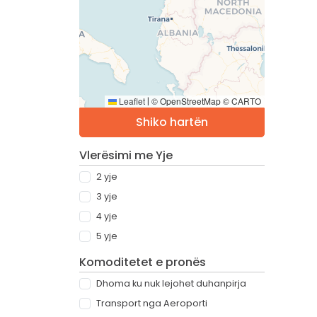
Leaflet
© OpenStreetMap © CARTO
|
Shiko hartën
Vlerësimi me Yje
2 yje
3 yje
4 yje
5 yje
Komoditetet e pronës
Dhoma ku nuk lejohet duhanpirja
Transport nga Aeroporti