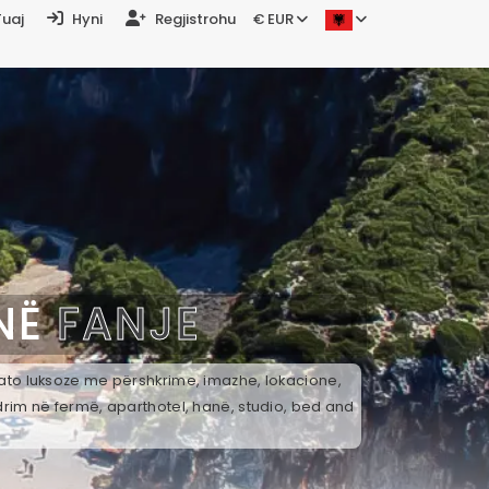
Tuaj
Hyni
Regjistrohu
€ EUR
 NË
FANJE
k ato luksoze me përshkrime, imazhe, lokacione,
drim në fermë, aparthotel, hanë, studio, bed and