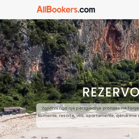
REZERVO
Zgjidhni nga një përzgjedhje pronash në Fanje,
komente, resorte, vila, apartamente, qëndrime n