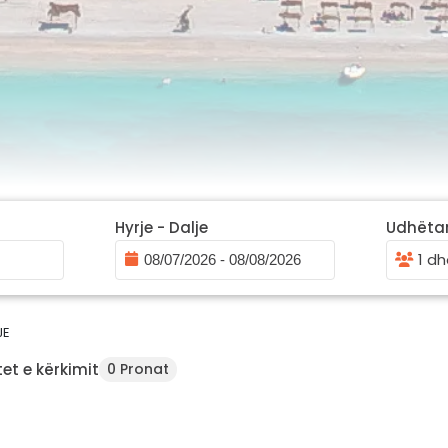
Hyrje - Dalje
Udhëta
1 dh
JE
et e kërkimit
0 Pronat