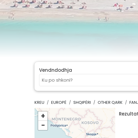
Vendndodhja
KREU
EUROPË
SHQIPËRI
OTHER QARK
FAN
Rezultat
+
−