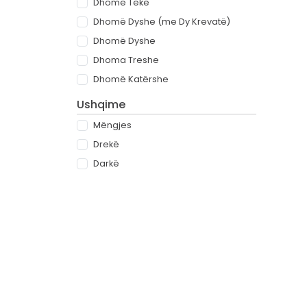
Dhomë Teke
Dhomë Dyshe (me Dy Krevatë)
Dhomë Dyshe
Dhoma Treshe
Dhomë Katërshe
Ushqime
Mëngjes
Drekë
Darkë
All-inclusive
Rreth
Partnerët