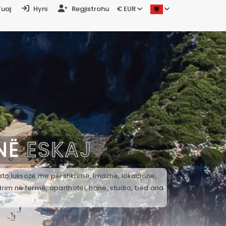
Tuaj
Hyni
Regjistrohu
€ EUR
 NË
ESKAJ
k ato luksoze me përshkrime, imazhe, lokacione,
drim në fermë, aparthotel, hanë, studio, bed and