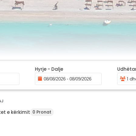
Hyrje - Dalje
Udhëta
1 dh
AJ
et e kërkimit
0 Pronat