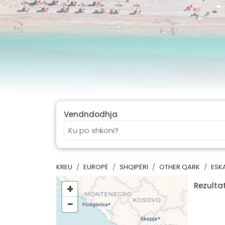
Vendndodhja
KREU
EUROPË
SHQIPËRI
OTHER QARK
ESK
Rezultat
+
−