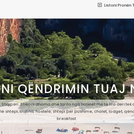
Listoni Pronën 
NI QËNDRIMIN TUAJ
 Shqipëri. Shikoni dhoma dhe tarifa nga hotelet më të lira deri te
ë shtëpi, bujtina, hostele, shtepi per pushime, chalet, lodget, qën
breakfast.