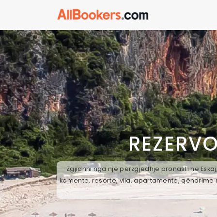
REZERVO
Zgjidhni nga një përzgjedhje pronash në Eskaj,
komente, resorte, vila, apartamente, qëndrime n