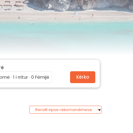
rë
omë · 1 i rritur · 0 Fëmijë
Kërko