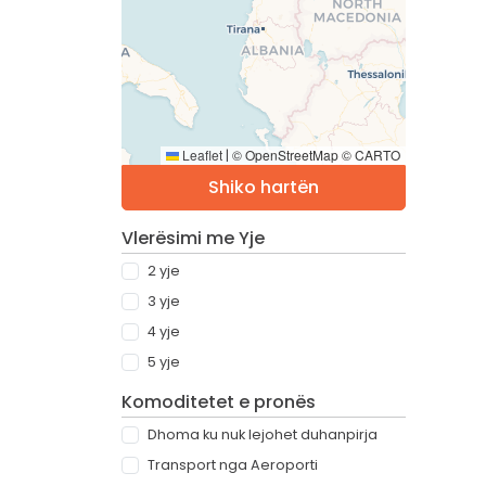
Leaflet
© OpenStreetMap © CARTO
|
Shiko hartën
Vlerësimi me Yje
2 yje
3 yje
4 yje
5 yje
Komoditetet e pronës
Dhoma ku nuk lejohet duhanpirja
Transport nga Aeroporti