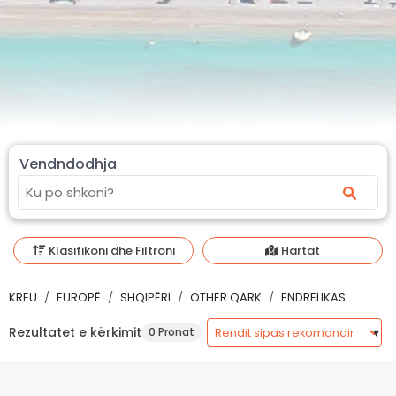
Vendndodhja
Klasifikoni dhe Filtroni
Hartat
KREU
EUROPË
SHQIPËRI
OTHER QARK
ENDRELIKAS
Rezultatet e kërkimit
0 Pronat