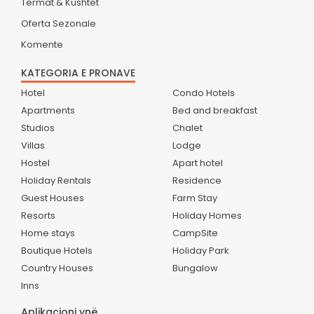
Termat & Kushtet
Oferta Sezonale
Komente
KATEGORIA E PRONAVE
Hotel
Condo Hotels
Apartments
Bed and breakfast
Studios
Chalet
Villas
Lodge
Hostel
Apart hotel
Holiday Rentals
Residence
Guest Houses
Farm Stay
Resorts
Holiday Homes
Home stays
CampSite
Boutique Hotels
Holiday Park
Country Houses
Bungalow
Inns
Aplikacioni ynë