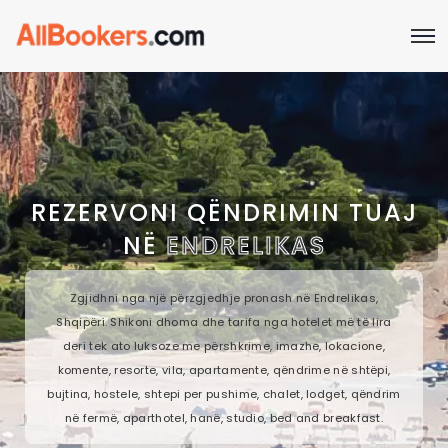
REZERVONI QËNDRIMIN TUAJ
NË
ENDRELIKAS
Zgjidhni nga një përzgjedhje pronash në Endrelikas,
Shqipëri. Shikoni dhoma dhe tarifa nga hotelet më të lira
deri tek ato luksoze me përshkrime, imazhe, lokacione,
komente, resorte, vila, apartamente, qëndrime në shtëpi,
bujtina, hostele, shtepi per pushime, chalet, lodget, qëndrim
në fermë, aparthotel, hanë, studio, bed and breakfast.