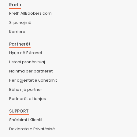
Rreth
Rreth AllBookers.com
Si punojmë
Karriera
Partnerët
Hyrja në Extranet
Listoni pronën tuaj
Ndihma për partnerët
Për agjentët e udhëtimit
Bëhu një partner
Partnerët e Lidhjes
SUPPORT
Shërbimi i Klientit
Deklarata e Privatësisë