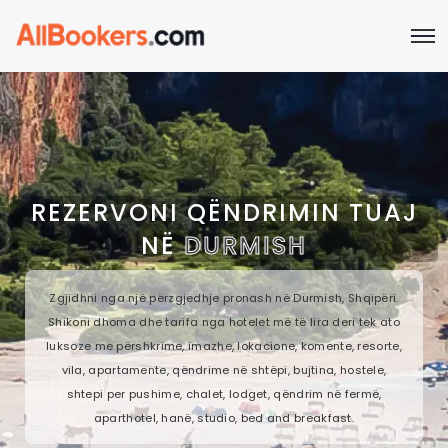
REZERVONI QËNDRIMIN TUAJ
NË
DURMISH
Zgjidhni nga një përzgjedhje pronash në Durmish, Shqipëri.
Shikoni dhoma dhe tarifa nga hotelet më të lira deri tek ato
luksoze me përshkrime, imazhe, lokacione, komente, resorte,
vila, apartamente, qëndrime në shtëpi, bujtina, hostele,
shtepi per pushime, chalet, lodget, qëndrim në fermë,
aparthotel, hanë, studio, bed and breakfast.