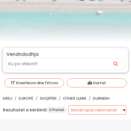
Vendndodhja
Klasifikoni dhe Filtroni
Hartat
KREU
EUROPË
SHQIPËRI
OTHER QARK
DURMISH
Rezultatet e kërkimit
0 Pronat