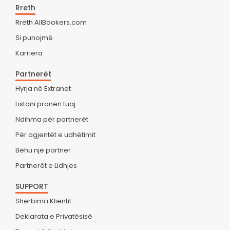
Rreth
Rreth AllBookers.com
Si punojmë
Karriera
Partnerët
Hyrja në Extranet
Listoni pronën tuaj
Ndihma për partnerët
Për agjentët e udhëtimit
Bëhu një partner
Partnerët e Lidhjes
SUPPORT
Shërbimi i Klientit
Deklarata e Privatësisë