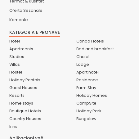
Termat & Kushtet
Oferta Sezonale
Komente
KATEGORIA E PRONAVE
Hotel
Condo Hotels
Apartments
Bed and breakfast
Studios
Chalet
Villas
Lodge
Hostel
Apart hotel
Holiday Rentals
Residence
Guest Houses
Farm Stay
Resorts
Holiday Homes
Home stays
CampSite
Boutique Hotels
Holiday Park
Country Houses
Bungalow
Inns
Aplikacioni ynë