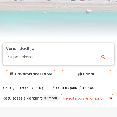
Vendndodhja
Klasifikoni dhe Filtroni
Hartat
KREU
EUROPË
SHQIPËRI
OTHER QARK
DUKAS
Rezultatet e kërkimit
0 Pronat