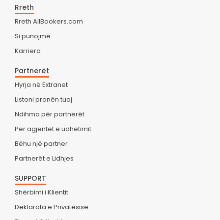
Rreth
Rreth AllBookers.com
Si punojmë
Karriera
Partnerët
Hyrja në Extranet
Listoni pronën tuaj
Ndihma për partnerët
Për agjentët e udhëtimit
Bëhu një partner
Partnerët e Lidhjes
SUPPORT
Shërbimi i Klientit
Deklarata e Privatësisë