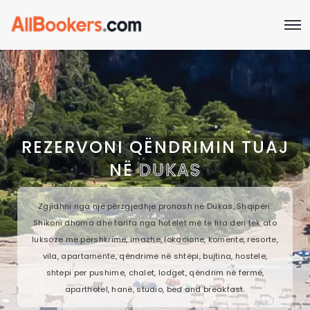
REZERVONI QËNDRIMIN TUAJ
NË
DUKAS
Zgjidhni nga një përzgjedhje pronash në Dukas, Shqipëri.
Shikoni dhoma dhe tarifa nga hotelet më të lira deri tek ato
luksoze me përshkrime, imazhe, lokacione, komente, resorte,
vila, apartamente, qëndrime në shtëpi, bujtina, hostele,
shtepi per pushime, chalet, lodget, qëndrim në fermë,
aparthotel, hanë, studio, bed and breakfast.