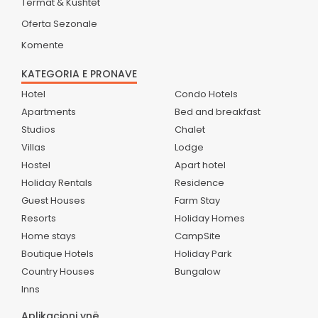
Termat & Kushtet
Oferta Sezonale
Komente
KATEGORIA E PRONAVE
Hotel
Condo Hotels
Apartments
Bed and breakfast
Studios
Chalet
Villas
Lodge
Hostel
Apart hotel
Holiday Rentals
Residence
Guest Houses
Farm Stay
Resorts
Holiday Homes
Home stays
CampSite
Boutique Hotels
Holiday Park
Country Houses
Bungalow
Inns
Aplikacioni ynë