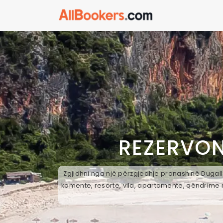
REZERVON
Zgjidhni nga një përzgjedhje pronash në Dugalle
komente, resorte, vila, apartamente, qëndrime n