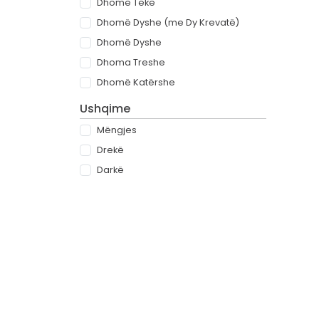
Dhomë Teke
Dhomë Dyshe (me Dy Krevatë)
Dhomë Dyshe
Dhoma Treshe
Dhomë Katërshe
Ushqime
Mëngjes
Drekë
Darkë
All-inclusive
Rreth
Partnerët