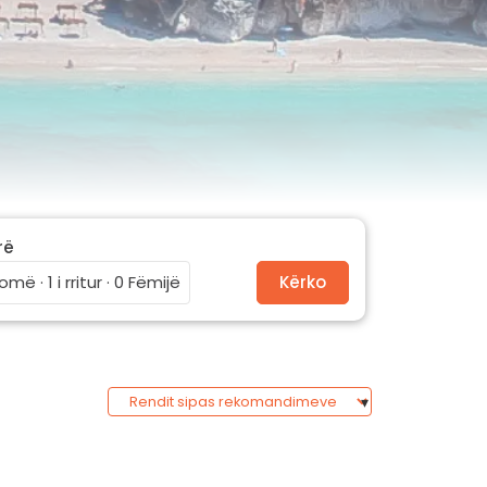
rë
omë · 1 i rritur · 0 Fëmijë
Kërko