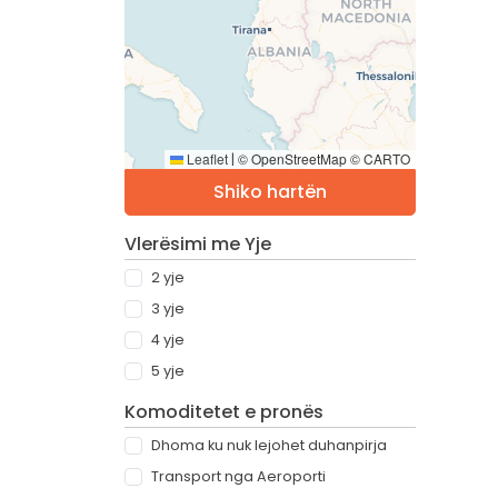
Leaflet
© OpenStreetMap © CARTO
|
Shiko hartën
Vlerësimi me Yje
2 yje
3 yje
4 yje
5 yje
Komoditetet e pronës
Dhoma ku nuk lejohet duhanpirja
Transport nga Aeroporti