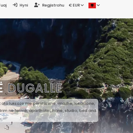
Tuaj
Hyni
Regjistrohu
€ EUR
Ë
DUGALLE
ek ato luksoze me përshkrime, imazhe, lokacione,
drim në fermë, aparthotel, hanë, studio, bed and