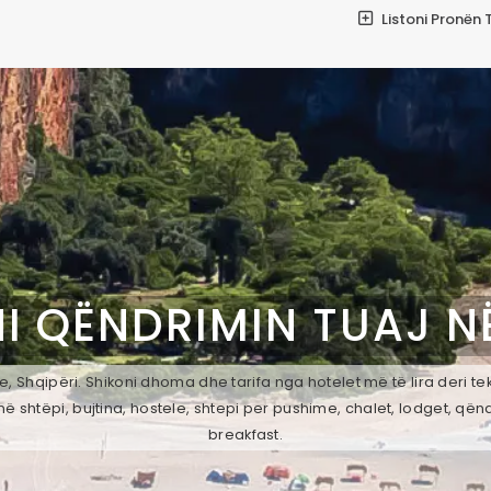
Listoni Pronën 
I QËNDRIMIN TUAJ N
, Shqipëri. Shikoni dhoma dhe tarifa nga hotelet më të lira deri t
ë shtëpi, bujtina, hostele, shtepi per pushime, chalet, lodget, qën
breakfast.