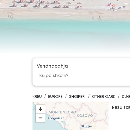
Vendndodhja
KREU
EUROPË
SHQIPËRI
OTHER QARK
DUG
Rezultat
+
−