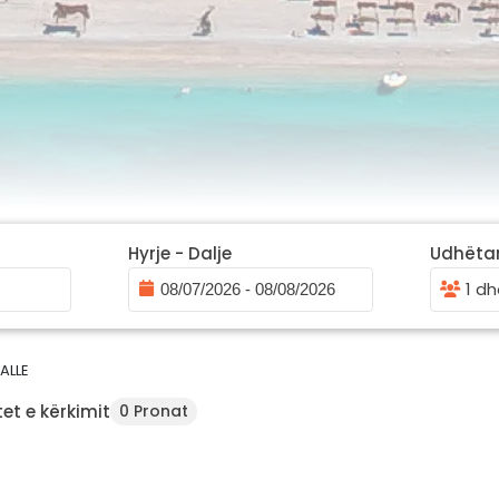
Hyrje - Dalje
Udhëta
1 dh
ALLE
et e kërkimit
0 Pronat