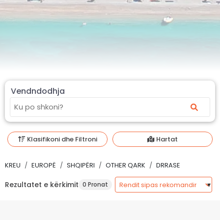
Vendndodhja
Klasifikoni dhe Filtroni
Hartat
KREU
EUROPË
SHQIPËRI
OTHER QARK
DRRASE
Rezultatet e kërkimit
0 Pronat