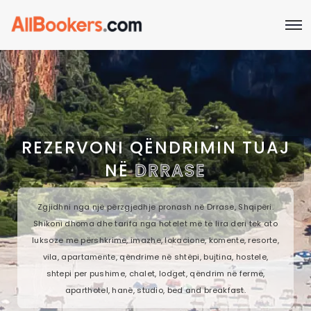
REZERVONI QËNDRIMIN TUAJ
NË
DRRASE
Zgjidhni nga një përzgjedhje pronash në Drrase, Shqipëri.
Shikoni dhoma dhe tarifa nga hotelet më të lira deri tek ato
luksoze me përshkrime, imazhe, lokacione, komente, resorte,
vila, apartamente, qëndrime në shtëpi, bujtina, hostele,
shtepi per pushime, chalet, lodget, qëndrim në fermë,
aparthotel, hanë, studio, bed and breakfast.