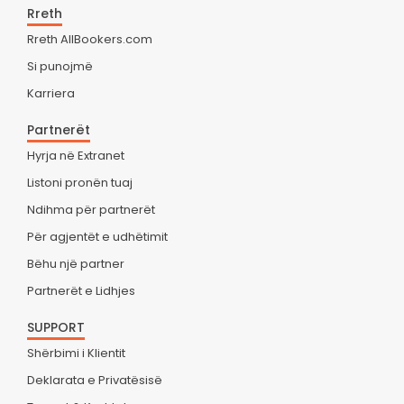
Rreth
Rreth AllBookers.com
Si punojmë
Karriera
Partnerët
Hyrja në Extranet
Listoni pronën tuaj
Ndihma për partnerët
Për agjentët e udhëtimit
Bëhu një partner
Partnerët e Lidhjes
SUPPORT
Shërbimi i Klientit
Deklarata e Privatësisë