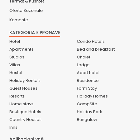
Termat & Kushtet
Oferta Sezonale
Komente
KATEGORIA E PRONAVE
Hotel
Condo Hotels
Apartments
Bed and breakfast
Studios
Chalet
Villas
Lodge
Hostel
Apart hotel
Holiday Rentals
Residence
Guest Houses
Farm Stay
Resorts
Holiday Homes
Home stays
CampSite
Boutique Hotels
Holiday Park
Country Houses
Bungalow
Inns
Aplikacioni ynë