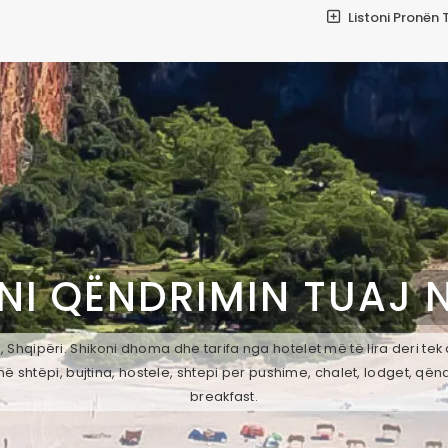
Listoni Pronën 
NI QËNDRIMIN TUAJ 
, Shqipëri. Shikoni dhoma dhe tarifa nga hotelet më të lira deri te
ë shtëpi, bujtina, hostele, shtepi per pushime, chalet, lodget, qën
breakfast.