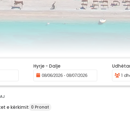
Hyrje - Dalje
Udhëta
1 dh
ZAJ
et e kërkimit
0 Pronat