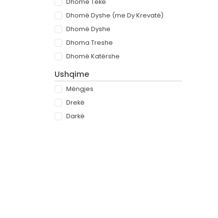
Dhomë Teke
Dhomë Dyshe (me Dy Krevatë)
Dhomë Dyshe
Dhoma Treshe
Dhomë Katërshe
Ushqime
Mëngjes
Drekë
Darkë
All-inclusive
Rreth
Partnerët