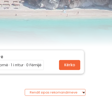
rë
omë · 1 i rritur · 0 Fëmijë
Kërko