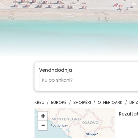
Vendndodhja
KREU
EUROPË
SHQIPËRI
OTHER QARK
DRI
Rezultat
+
−