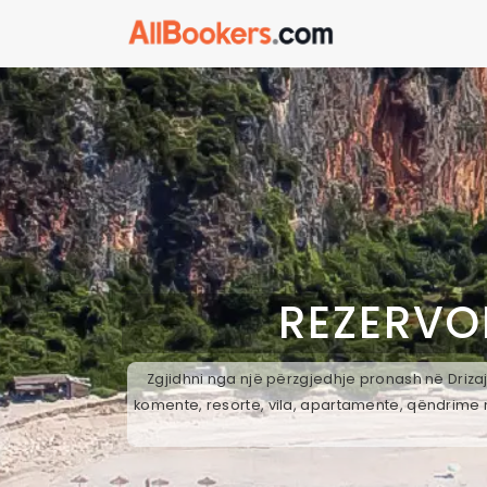
REZERVO
Zgjidhni nga një përzgjedhje pronash në Drizaj
komente, resorte, vila, apartamente, qëndrime n