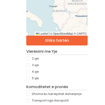
Leaflet
© OpenStreetMap © CARTO
|
Shiko hartën
Vlerësimi me Yje
2 yje
3 yje
4 yje
5 yje
Komoditetet e pronës
Dhoma ku nuk lejohet duhanpirja
Transport nga Aeroporti