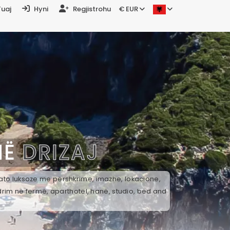
Tuaj
Hyni
Regjistrohu
€ EUR
NË
DRIZAJ
k ato luksoze me përshkrime, imazhe, lokacione,
drim në fermë, aparthotel, hanë, studio, bed and