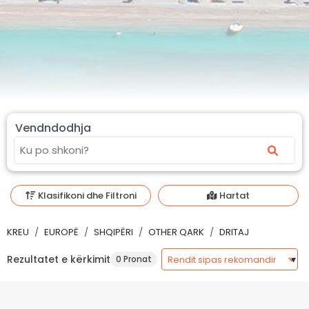
Vendndodhja
Klasifikoni dhe Filtroni
Hartat
KREU
EUROPË
SHQIPËRI
OTHER QARK
DRITAJ
Rezultatet e kërkimit
0 Pronat