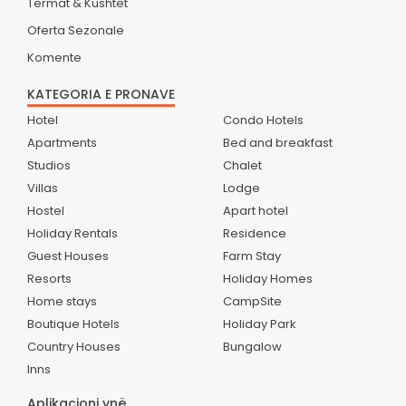
Termat & Kushtet
Oferta Sezonale
Komente
KATEGORIA E PRONAVE
Hotel
Condo Hotels
Apartments
Bed and breakfast
Studios
Chalet
Villas
Lodge
Hostel
Apart hotel
Holiday Rentals
Residence
Guest Houses
Farm Stay
Resorts
Holiday Homes
Home stays
CampSite
Boutique Hotels
Holiday Park
Country Houses
Bungalow
Inns
Aplikacioni ynë