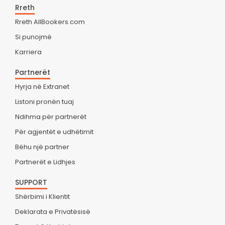
Rreth
Rreth AllBookers.com
Si punojmë
Karriera
Partnerët
Hyrja në Extranet
Listoni pronën tuaj
Ndihma për partnerët
Për agjentët e udhëtimit
Bëhu një partner
Partnerët e Lidhjes
SUPPORT
Shërbimi i Klientit
Deklarata e Privatësisë