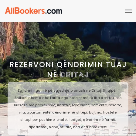
REZERVONI QËNDRIMIN TUAJ
NË
DRITAJ
Zgjidhni nga një përzgjedhje pronash në Dritaj, Shqipëri.
Shikoni dhoma dhe tarifa nga hotelet më të lira deri tek ato
luksoze me përshkrime, imazhe, lokacione, komente, resorte,
vila, apartamente, qëndrime në shtëpi, bujtina, hostele,
shtepi per pushime, chalet, lodget, qëndrim në fermë,
aparthotel, hanë, studio, bed and breakfast.