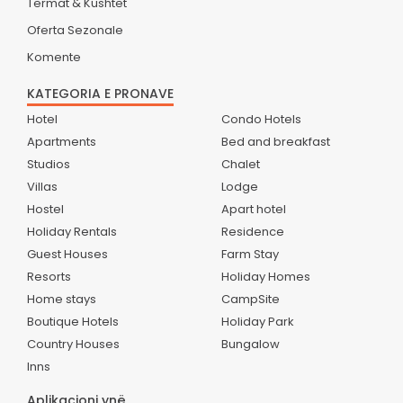
Termat & Kushtet
Oferta Sezonale
Komente
KATEGORIA E PRONAVE
Hotel
Condo Hotels
Apartments
Bed and breakfast
Studios
Chalet
Villas
Lodge
Hostel
Apart hotel
Holiday Rentals
Residence
Guest Houses
Farm Stay
Resorts
Holiday Homes
Home stays
CampSite
Boutique Hotels
Holiday Park
Country Houses
Bungalow
Inns
Aplikacioni ynë