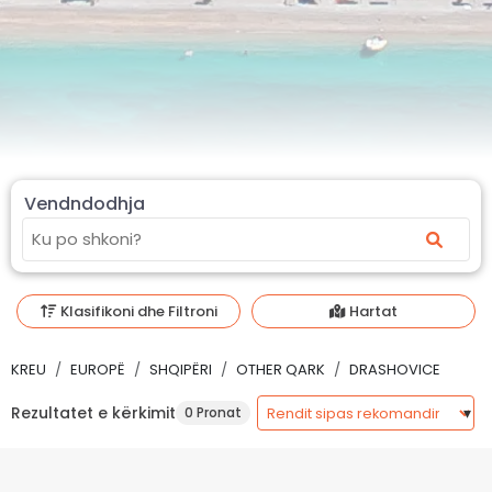
Vendndodhja
Klasifikoni dhe Filtroni
Hartat
KREU
EUROPË
SHQIPËRI
OTHER QARK
DRASHOVICE
Rezultatet e kërkimit
0 Pronat