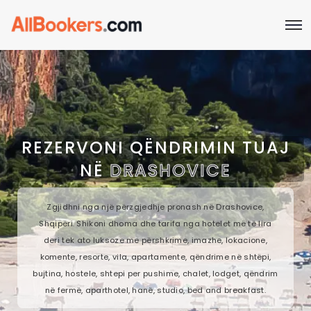
REZERVONI QËNDRIMIN TUAJ
NË
DRASHOVICE
Zgjidhni nga një përzgjedhje pronash në Drashovice,
Shqipëri. Shikoni dhoma dhe tarifa nga hotelet më të lira
deri tek ato luksoze me përshkrime, imazhe, lokacione,
komente, resorte, vila, apartamente, qëndrime në shtëpi,
bujtina, hostele, shtepi per pushime, chalet, lodget, qëndrim
në fermë, aparthotel, hanë, studio, bed and breakfast.