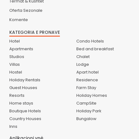
Termat & Kushtet
Oferta Sezonale
Komente
KATEGORIA E PRONAVE
Hotel
Condo Hotels
Apartments
Bed and breakfast
Studios
Chalet
Villas
Lodge
Hostel
Apart hotel
Holiday Rentals
Residence
Guest Houses
Farm Stay
Resorts
Holiday Homes
Home stays
CampSite
Boutique Hotels
Holiday Park
Country Houses
Bungalow
Inns
Aplikacioni ynë