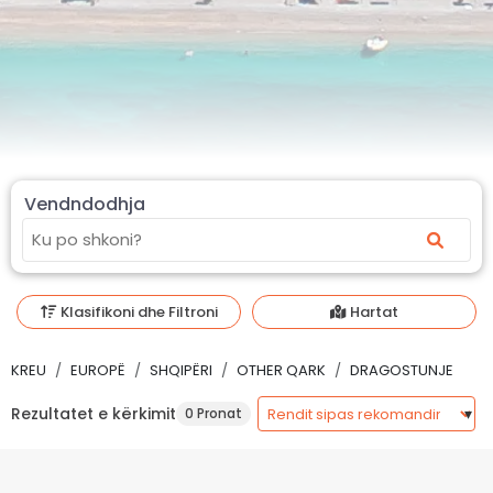
Vendndodhja
Klasifikoni dhe Filtroni
Hartat
KREU
EUROPË
SHQIPËRI
OTHER QARK
DRAGOSTUNJE
Rezultatet e kërkimit
0 Pronat