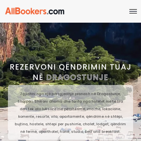
REZERVONI QËNDRIMIN TUAJ
NË
DRAGOSTUNJE
Zgjidhni nga një përzgjedhje pronash në Dragostunje,
Shqipëri. Shikoni dhoma dhe tarifa nga hotelet më të lira
deri tek ato luksoze me përshkrime, imazhe, lokacione,
komente, resorte, vila, apartamente, qëndrime në shtëpi,
bujtina, hostele, shtepi per pushime, chalet, lodget, qëndrim
në fermë, aparthotel, hanë, studio, bed and breakfast.