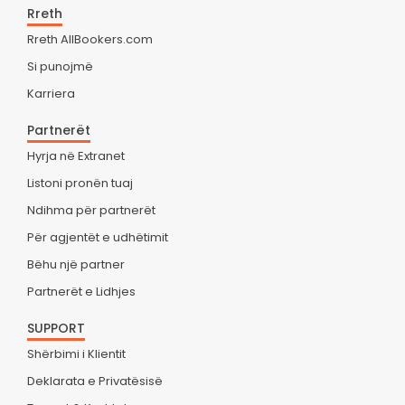
Rreth
Rreth AllBookers.com
Si punojmë
Karriera
Partnerët
Hyrja në Extranet
Listoni pronën tuaj
Ndihma për partnerët
Për agjentët e udhëtimit
Bëhu një partner
Partnerët e Lidhjes
SUPPORT
Shërbimi i Klientit
Deklarata e Privatësisë