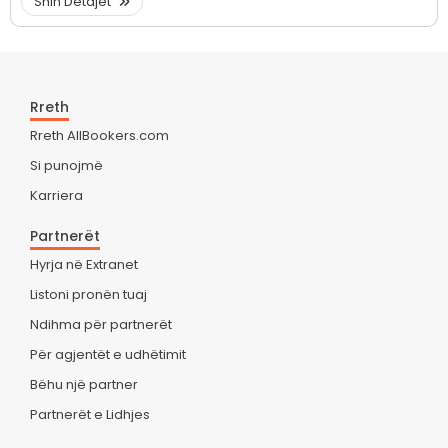
Shih Detajet
Rreth
Rreth AllBookers.com
Si punojmë
Karriera
Partnerët
Hyrja në Extranet
Listoni pronën tuaj
Ndihma për partnerët
Për agjentët e udhëtimit
Bëhu një partner
Partnerët e Lidhjes