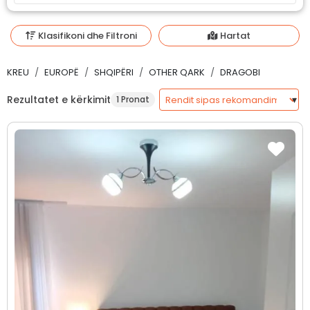
Klasifikoni dhe Filtroni
Hartat
KREU
EUROPË
SHQIPËRI
OTHER QARK
DRAGOBI
Rezultatet e kërkimit
1 Pronat