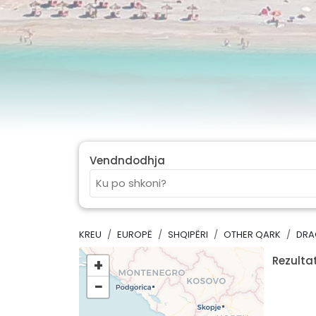
Vendndodhja
KREU
EUROPË
SHQIPËRI
OTHER QARK
DRA
Rezultat
+
−