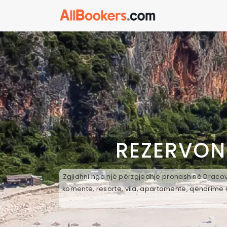
REZERVON
Zgjidhni nga një përzgjedhje pronash në Dracove
komente, resorte, vila, apartamente, qëndrime n