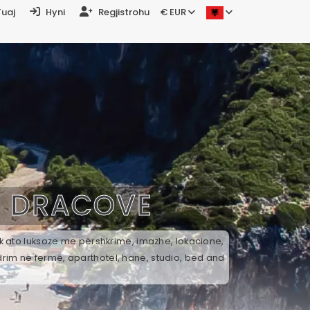
Tuaj
Hyni
Regjistrohu
€ EUR
Ë
DRACOVE
ek ato luksoze me përshkrime, imazhe, lokacione,
drim në fermë, aparthotel, hanë, studio, bed and