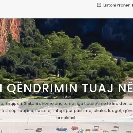
Listoni Pronën 
I QËNDRIMIN TUAJ N
, Shqipëri. Shikoni dhoma dhe tarifa nga hotelet më të lira deri t
ë shtëpi, bujtina, hostele, shtepi per pushime, chalet, lodget, qën
breakfast.