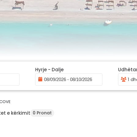
Hyrje - Dalje
Udhëta
1 dh
COVE
et e kërkimit
0 Pronat