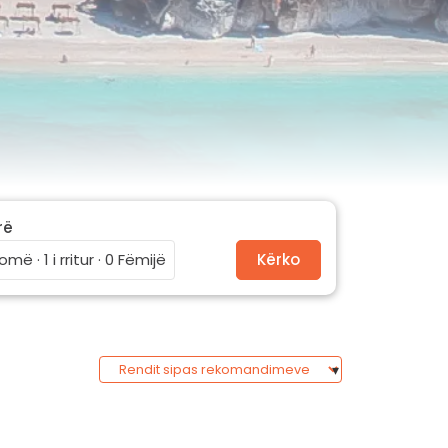
rë
omë · 1 i rritur · 0 Fëmijë
Kërko