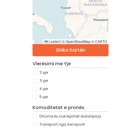
Leaflet
© OpenStreetMap © CARTO
|
Shiko hartën
Vlerësimi me Yje
2 yje
3 yje
4 yje
5 yje
Komoditetet e pronës
Dhoma ku nuk lejohet duhanpirja
Transport nga Aeroporti