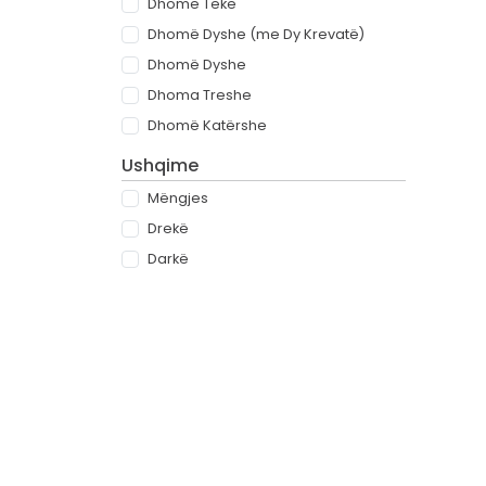
Dhomë Teke
Dhomë Dyshe (me Dy Krevatë)
Dhomë Dyshe
Dhoma Treshe
Dhomë Katërshe
Ushqime
Mëngjes
Drekë
Darkë
All-inclusive
Rreth
Partnerët