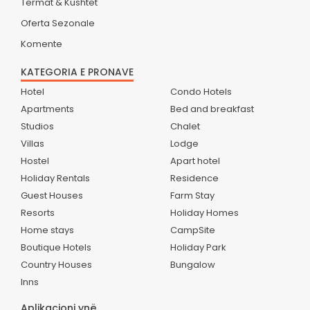
Termat & Kushtet
Oferta Sezonale
Komente
KATEGORIA E PRONAVE
Hotel
Condo Hotels
Apartments
Bed and breakfast
Studios
Chalet
Villas
Lodge
Hostel
Apart hotel
Holiday Rentals
Residence
Guest Houses
Farm Stay
Resorts
Holiday Homes
Home stays
CampSite
Boutique Hotels
Holiday Park
Country Houses
Bungalow
Inns
Aplikacioni ynë