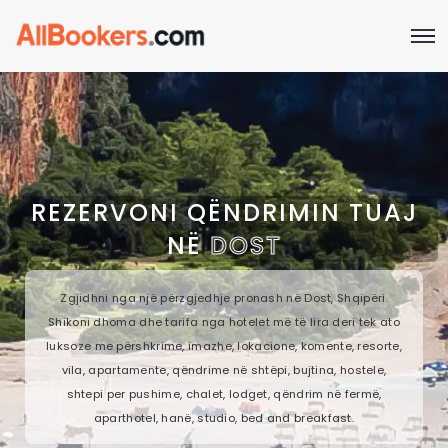
REZERVONI QËNDRIMIN TUAJ
NË
DOST
Zgjidhni nga një përzgjedhje pronash në Dost, Shqipëri.
Shikoni dhoma dhe tarifa nga hotelet më të lira deri tek ato
luksoze me përshkrime, imazhe, lokacione, komente, resorte,
vila, apartamente, qëndrime në shtëpi, bujtina, hostele,
shtepi per pushime, chalet, lodget, qëndrim në fermë,
aparthotel, hanë, studio, bed and breakfast.