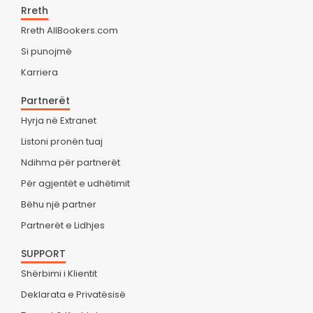
Rreth
Rreth AllBookers.com
Si punojmë
Karriera
Partnerët
Hyrja në Extranet
Listoni pronën tuaj
Ndihma për partnerët
Për agjentët e udhëtimit
Bëhu një partner
Partnerët e Lidhjes
SUPPORT
Shërbimi i Klientit
Deklarata e Privatësisë