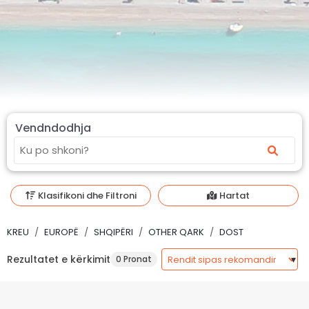
Vendndodhja
Klasifikoni dhe Filtroni
Hartat
KREU
EUROPË
SHQIPËRI
OTHER QARK
DOST
Rezultatet e kërkimit
0 Pronat