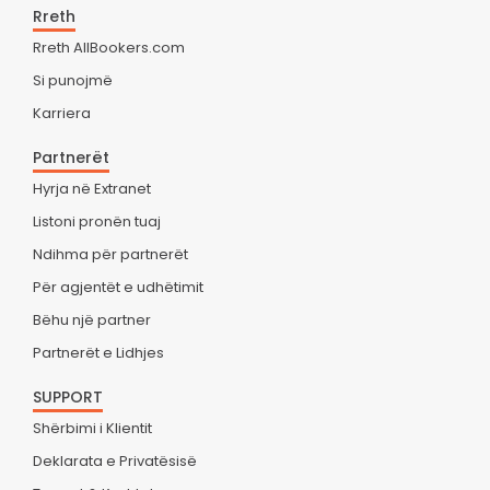
Rreth
Rreth AllBookers.com
Si punojmë
Karriera
Partnerët
Hyrja në Extranet
Listoni pronën tuaj
Ndihma për partnerët
Për agjentët e udhëtimit
Bëhu një partner
Partnerët e Lidhjes
SUPPORT
Shërbimi i Klientit
Deklarata e Privatësisë