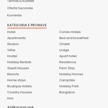
Termat & Kushtet
Oferta Sezonale
Komente
KATEGORIA E PRONAVE
Hotel
Condo Hotels
Apartments
Bed and breakfast
Studios
Chalet
Villas
Lodge
Hostel
Apart hotel
Holiday Rentals
Residence
Guest Houses
Farm Stay
Resorts
Holiday Homes
Home stays
CampSite
Boutique Hotels
Holiday Park
Country Houses
Bungalow
Inns
Aplikacioni ynë