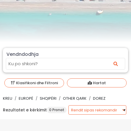
Vendndodhja
Klasifikoni dhe Filtroni
Hartat
KREU
EUROPË
SHQIPËRI
OTHER QARK
DOREZ
Rezultatet e kërkimit
0 Pronat