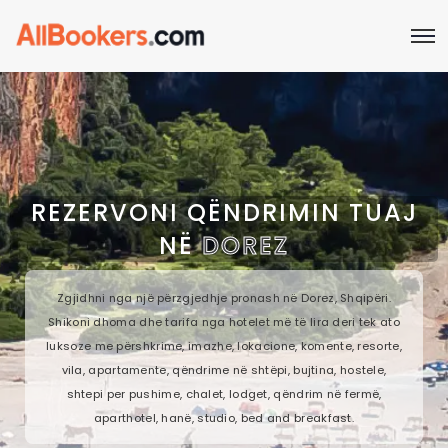
REZERVONI QËNDRIMIN TUAJ
NË
DOREZ
Zgjidhni nga një përzgjedhje pronash në Dorez, Shqipëri.
Shikoni dhoma dhe tarifa nga hotelet më të lira deri tek ato
luksoze me përshkrime, imazhe, lokacione, komente, resorte,
vila, apartamente, qëndrime në shtëpi, bujtina, hostele,
shtepi per pushime, chalet, lodget, qëndrim në fermë,
aparthotel, hanë, studio, bed and breakfast.