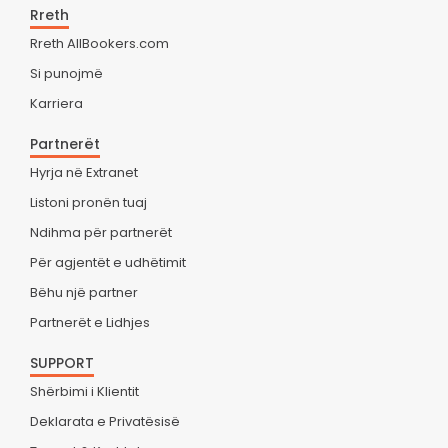
Rreth
Rreth AllBookers.com
Si punojmë
Karriera
Partnerët
Hyrja në Extranet
Listoni pronën tuaj
Ndihma për partnerët
Për agjentët e udhëtimit
Bëhu një partner
Partnerët e Lidhjes
SUPPORT
Shërbimi i Klientit
Deklarata e Privatësisë