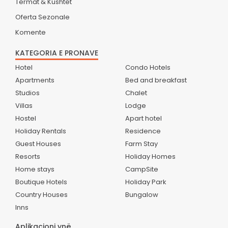
Termat & Kushtet
Oferta Sezonale
Komente
KATEGORIA E PRONAVE
Hotel
Condo Hotels
Apartments
Bed and breakfast
Studios
Chalet
Villas
Lodge
Hostel
Apart hotel
Holiday Rentals
Residence
Guest Houses
Farm Stay
Resorts
Holiday Homes
Home stays
CampSite
Boutique Hotels
Holiday Park
Country Houses
Bungalow
Inns
Aplikacioni ynë