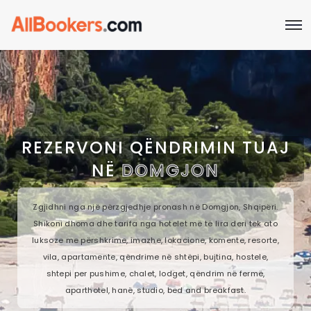
REZERVONI QËNDRIMIN TUAJ
NË
DOMGJON
Zgjidhni nga një përzgjedhje pronash në Domgjon, Shqipëri.
Shikoni dhoma dhe tarifa nga hotelet më të lira deri tek ato
luksoze me përshkrime, imazhe, lokacione, komente, resorte,
vila, apartamente, qëndrime në shtëpi, bujtina, hostele,
shtepi per pushime, chalet, lodget, qëndrim në fermë,
aparthotel, hanë, studio, bed and breakfast.