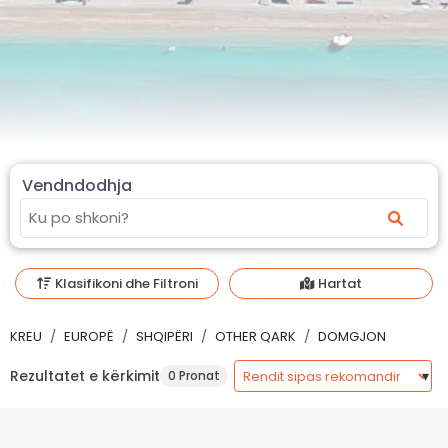
Vendndodhja
Klasifikoni dhe Filtroni
Hartat
KREU
EUROPË
SHQIPËRI
OTHER QARK
DOMGJON
Rezultatet e kërkimit
0 Pronat