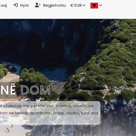
Tuaj
Hyni
Regjistrohu
€ EUR
 NË
DOM
 ato luksoze me përshkrime, imazhe, lokacione,
drim në fermë, aparthotel, hanë, studio, bed and