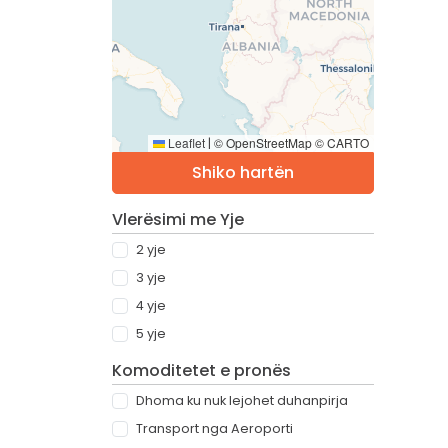
Leaflet
© OpenStreetMap © CARTO
|
Shiko hartën
Vlerësimi me Yje
2 yje
3 yje
4 yje
5 yje
Komoditetet e pronës
Dhoma ku nuk lejohet duhanpirja
Transport nga Aeroporti