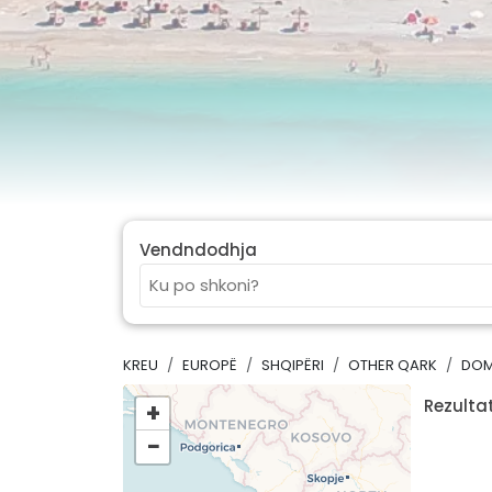
Vendndodhja
KREU
EUROPË
SHQIPËRI
OTHER QARK
DO
Rezultat
+
−