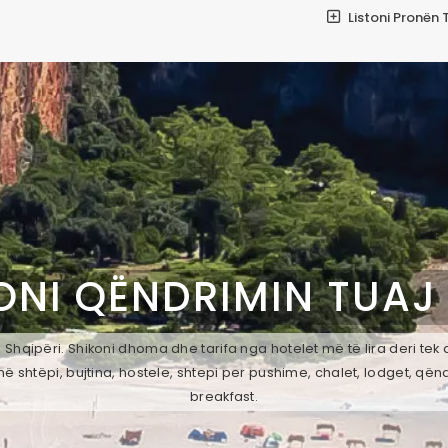
Listoni Pronën 
ONI QËNDRIMIN TUAJ
Shqipëri. Shikoni dhoma dhe tarifa nga hotelet më të lira deri tek
ë shtëpi, bujtina, hostele, shtepi per pushime, chalet, lodget, qën
breakfast.