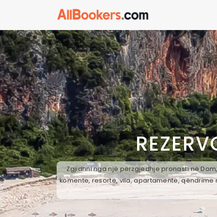
REZERV
Zgjidhni nga një përzgjedhje pronash në Dom, 
komente, resorte, vila, apartamente, qëndrime n