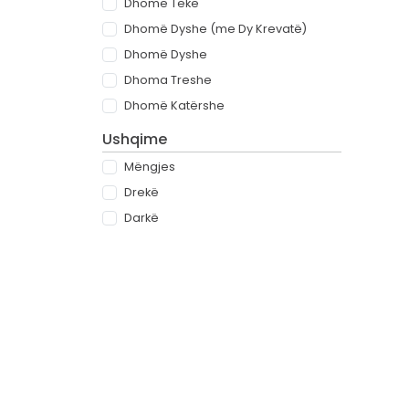
Dhomë Teke
Dhomë Dyshe (me Dy Krevatë)
Dhomë Dyshe
Dhoma Treshe
Dhomë Katërshe
Ushqime
Mëngjes
Drekë
Darkë
All-inclusive
Rreth
Partnerët