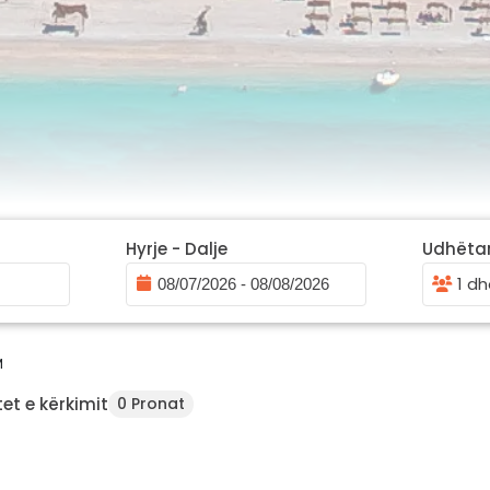
Hyrje - Dalje
Udhëta
1 dh
M
et e kërkimit
0 Pronat