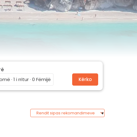
rë
omë · 1 i rritur · 0 Fëmijë
Kërko