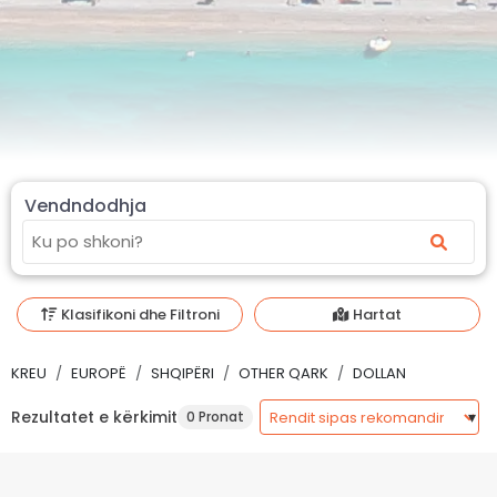
Vendndodhja
Klasifikoni dhe Filtroni
Hartat
KREU
EUROPË
SHQIPËRI
OTHER QARK
DOLLAN
Rezultatet e kërkimit
0 Pronat