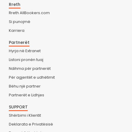
Rreth
Rreth AllBookers.com
Si punojmë
Karriera
Partnerët
Hyrja në Extranet
Listoni pronën tuaj
Ndihma për partnerët
Për agjentët e udhëtimit
Bëhu një partner
Partnerët e Lidhjes
SUPPORT
Shërbimi i Klientit
Deklarata e Privatësisë