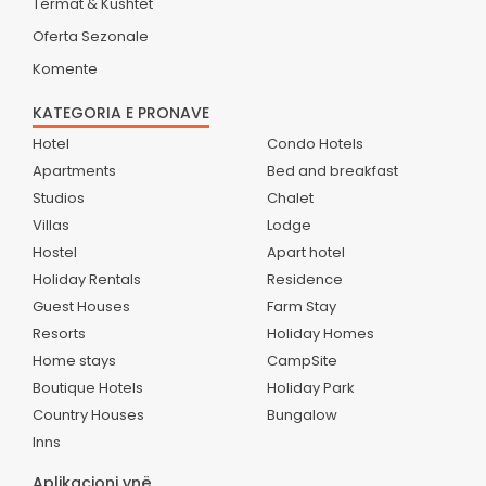
Termat & Kushtet
Oferta Sezonale
Komente
KATEGORIA E PRONAVE
Hotel
Condo Hotels
Apartments
Bed and breakfast
Studios
Chalet
Villas
Lodge
Hostel
Apart hotel
Holiday Rentals
Residence
Guest Houses
Farm Stay
Resorts
Holiday Homes
Home stays
CampSite
Boutique Hotels
Holiday Park
Country Houses
Bungalow
Inns
Aplikacioni ynë