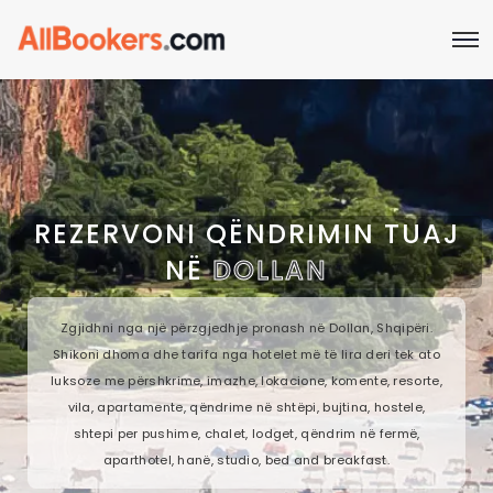
REZERVONI QËNDRIMIN TUAJ
NË
DOLLAN
Zgjidhni nga një përzgjedhje pronash në Dollan, Shqipëri.
Shikoni dhoma dhe tarifa nga hotelet më të lira deri tek ato
luksoze me përshkrime, imazhe, lokacione, komente, resorte,
vila, apartamente, qëndrime në shtëpi, bujtina, hostele,
shtepi per pushime, chalet, lodget, qëndrim në fermë,
aparthotel, hanë, studio, bed and breakfast.