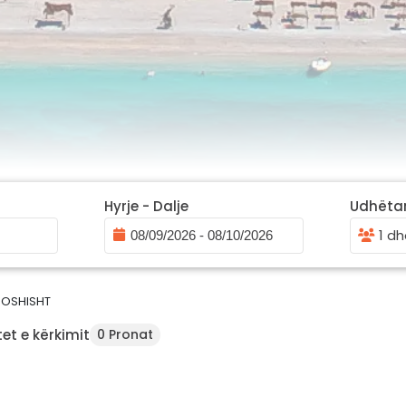
Hyrje - Dalje
Udhëta
1 dh
OSHISHT
et e kërkimit
0 Pronat