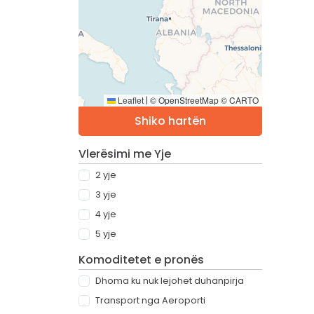
Leaflet
© OpenStreetMap © CARTO
|
Shiko hartën
Vlerësimi me Yje
2 yje
3 yje
4 yje
5 yje
Komoditetet e pronës
Dhoma ku nuk lejohet duhanpirja
Transport nga Aeroporti