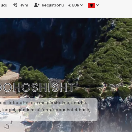
Tuaj
Hyni
Regjistrohu
€ EUR
DOHOSHISHT
 deri tek ato luksoze me përshkrime, imazhe,
t, lodget, qëndrim në fermë, aparthotel, hanë,