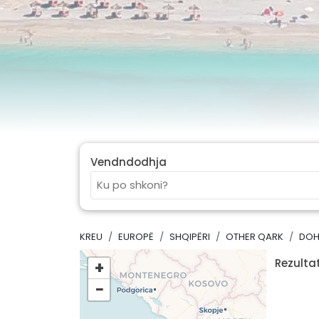
Vendndodhja
KREU
EUROPË
SHQIPËRI
OTHER QARK
DOH
Rezultat
+
−