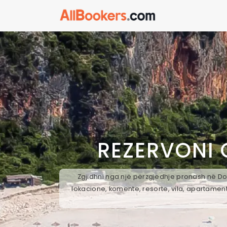
REZERVONI 
Zgjidhni nga një përzgjedhje pronash në Doh
lokacione, komente, resorte, vila, apartament