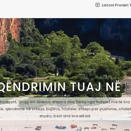
Listoni Pronën 
QËNDRIMIN TUAJ NË
oshisht, Shqipëri. Shikoni dhoma dhe tarifa nga hotelet më të lira
e, qëndrime në shtëpi, bujtina, hostele, shtepi per pushime, chale
studio, bed and breakfast.