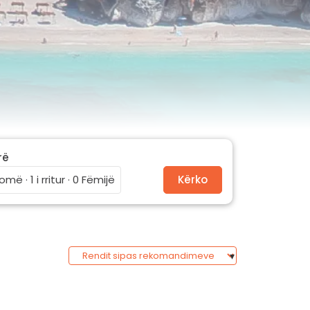
rë
omë · 1 i rritur · 0 Fëmijë
Kërko