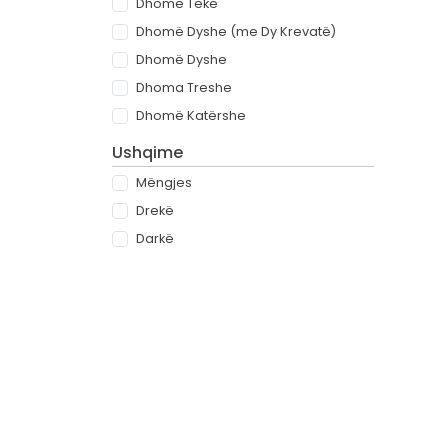
Dhomë Teke
Dhomë Dyshe (me Dy Krevatë)
Dhomë Dyshe
Dhoma Treshe
Dhomë Katërshe
Ushqime
Mëngjes
Drekë
Darkë
All-inclusive
Rreth
Partnerët