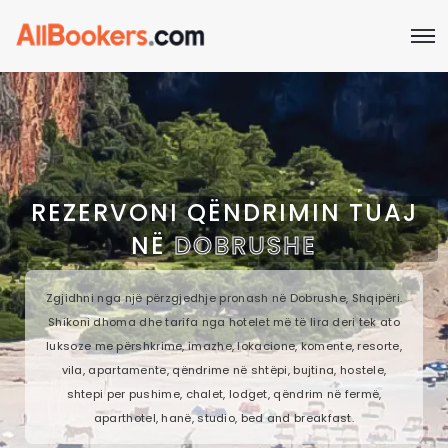
REZERVONI QËNDRIMIN TUAJ
NË
DOBRUSHE
Zgjidhni nga një përzgjedhje pronash në Dobrushe, Shqipëri.
Shikoni dhoma dhe tarifa nga hotelet më të lira deri tek ato
luksoze me përshkrime, imazhe, lokacione, komente, resorte,
vila, apartamente, qëndrime në shtëpi, bujtina, hostele,
shtepi per pushime, chalet, lodget, qëndrim në fermë,
aparthotel, hanë, studio, bed and breakfast.