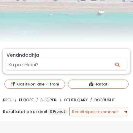
Vendndodhja
Klasifikoni dhe Filtroni
Hartat
KREU
EUROPË
SHQIPËRI
OTHER QARK
DOBRUSHE
Rezultatet e kërkimit
0 Pronat