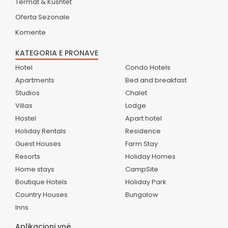
Termat & Kushtet
Oferta Sezonale
Komente
KATEGORIA E PRONAVE
Hotel
Condo Hotels
Apartments
Bed and breakfast
Studios
Chalet
Villas
Lodge
Hostel
Apart hotel
Holiday Rentals
Residence
Guest Houses
Farm Stay
Resorts
Holiday Homes
Home stays
CampSite
Boutique Hotels
Holiday Park
Country Houses
Bungalow
Inns
Aplikacioni ynë