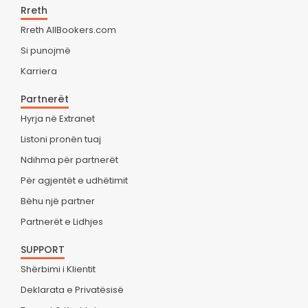
Rreth
Rreth AllBookers.com
Si punojmë
Karriera
Partnerët
Hyrja në Extranet
Listoni pronën tuaj
Ndihma për partnerët
Për agjentët e udhëtimit
Bëhu një partner
Partnerët e Lidhjes
SUPPORT
Shërbimi i Klientit
Deklarata e Privatësisë