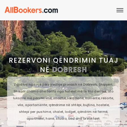
REZERVONI QËNDRIMIN TUAJ
NË
DOBRESH
Zgjidhni nga një përzgjedhje pronash në Dobresh, Shqipëri.
Shikoni dhoma dhe tarifa nga hotelet më të lira deri tek ato
luksoze me përshkrime, imazhe, lokacione, komente, resorte,
vila, apartamente, qëndrime në shtëpi, bujtina, hostele,
shtepi per pushime, chalet, lodget, qëndrim në fermë,
aparthotel, hanë, studio, bed and breakfast.