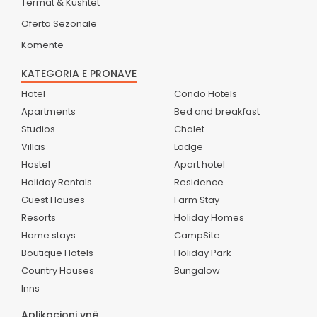
Termat & Kushtet
Oferta Sezonale
Komente
KATEGORIA E PRONAVE
Hotel
Condo Hotels
Apartments
Bed and breakfast
Studios
Chalet
Villas
Lodge
Hostel
Apart hotel
Holiday Rentals
Residence
Guest Houses
Farm Stay
Resorts
Holiday Homes
Home stays
CampSite
Boutique Hotels
Holiday Park
Country Houses
Bungalow
Inns
Aplikacioni ynë