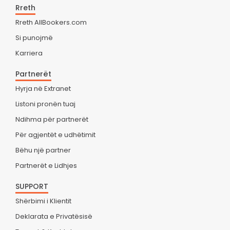
Rreth
Rreth AllBookers.com
Si punojmë
Karriera
Partnerët
Hyrja në Extranet
Listoni pronën tuaj
Ndihma për partnerët
Për agjentët e udhëtimit
Bëhu një partner
Partnerët e Lidhjes
SUPPORT
Shërbimi i Klientit
Deklarata e Privatësisë