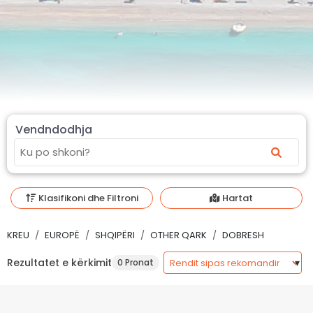
Vendndodhja
Klasifikoni dhe Filtroni
Hartat
KREU
EUROPË
SHQIPËRI
OTHER QARK
DOBRESH
Rezultatet e kërkimit
0 Pronat