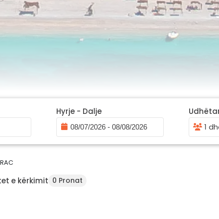
Hyrje - Dalje
Udhëta
1 dh
RAC
et e kërkimit
0 Pronat