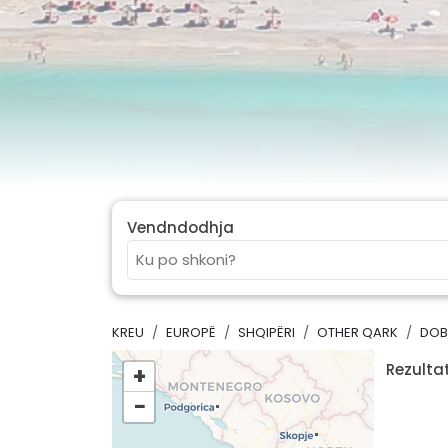
Vendndodhja
KREU
EUROPË
SHQIPËRI
OTHER QARK
DOB
Rezultat
+
−