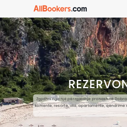
REZERVON
Zgjidhni nga një përzgjedhje pronash në Dobrac,
komente, resorte, vila, apartamente, qëndrime n