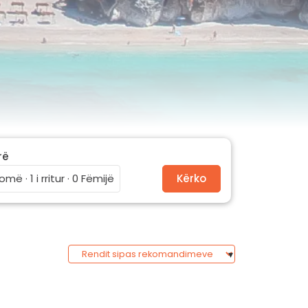
rë
omë · 1 i rritur · 0 Fëmijë
Kërko