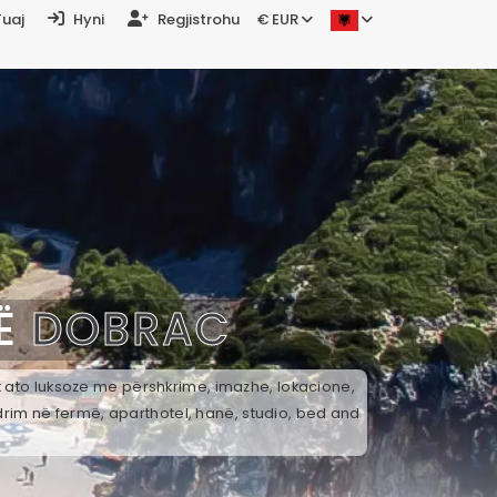
Tuaj
Hyni
Regjistrohu
€ EUR
NË
DOBRAC
ek ato luksoze me përshkrime, imazhe, lokacione,
drim në fermë, aparthotel, hanë, studio, bed and