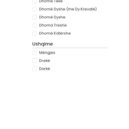
Dhomë Teke
Dhomë Dyshe (me Dy Krevatë)
Dhomë Dyshe
Dhoma Treshe
Dhomë Katërshe
Ushqime
Mëngjes
Drekë
Darkë
All-inclusive
Rreth
Partnerët