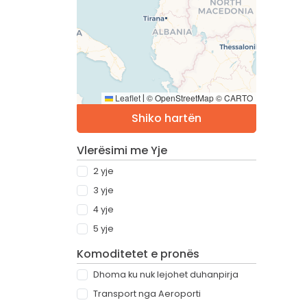
Leaflet
© OpenStreetMap © CARTO
|
Shiko hartën
Vlerësimi me Yje
2 yje
3 yje
4 yje
5 yje
Komoditetet e pronës
Dhoma ku nuk lejohet duhanpirja
Transport nga Aeroporti