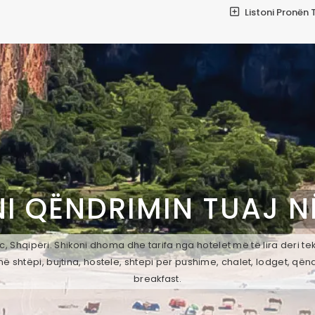
Listoni Pronën 
I QËNDRIMIN TUAJ 
 Shqipëri. Shikoni dhoma dhe tarifa nga hotelet më të lira deri t
ë shtëpi, bujtina, hostele, shtepi per pushime, chalet, lodget, qën
breakfast.