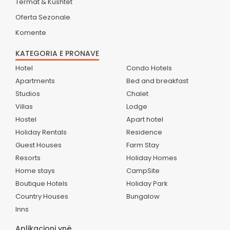
Termat & Kushtet
Oferta Sezonale
Komente
KATEGORIA E PRONAVE
Hotel
Condo Hotels
Apartments
Bed and breakfast
Studios
Chalet
Villas
Lodge
Hostel
Apart hotel
Holiday Rentals
Residence
Guest Houses
Farm Stay
Resorts
Holiday Homes
Home stays
CampSite
Boutique Hotels
Holiday Park
Country Houses
Bungalow
Inns
Aplikacioni ynë