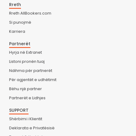
Rreth
Rreth AllBookers.com
Si punojmë
Karriera
Partnerët
Hyrja në Extranet
Listoni pronën tuaj
Ndihma për partnerët
Për agjentët e udhëtimit
Bëhu një partner
Partnerët e Lidhjes
SUPPORT
Shërbimi i Klientit
Deklarata e Privatësisë