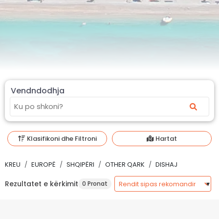
Vendndodhja
Klasifikoni dhe Filtroni
Hartat
KREU
EUROPË
SHQIPËRI
OTHER QARK
DISHAJ
Rezultatet e kërkimit
0 Pronat