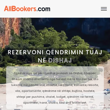
REZERVONI QËNDRIMIN TUAJ
NË
DISHAJ
Zgjidhni nga një përzgjedhje pronash në Dishaj, Shqipëri.
Shikoni dhoma dhe tarifa nga hotelet më të lira deri tek ato
luksoze me përshkrime, imazhe, lokacione, komente, resorte,
vila, apartamente, qëndrime në shtëpi, bujtina, hostele,
shtepi per pushime, chalet, lodget, qëndrim në fermë,
aparthotel, hanë, studio, bed and breakfast.