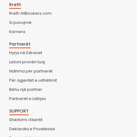
Rreth
Rreth AllBookers.com
Si punojmë
Karriera
Partnerët
Hyrja në Extranet
Listoni pronën tuaj
Ndihma për partnerët
Për agjentët e udhëtimit
Bëhu një partner
Partnerët e Lidhjes
SUPPORT
Shërbimi i Klientit
Deklarata e Privatësisë