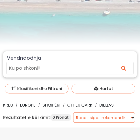
Vendndodhja
Klasifikoni dhe Filtroni
Hartat
KREU
EUROPË
SHQIPËRI
OTHER QARK
DIELLAS
Rezultatet e kërkimit
0 Pronat