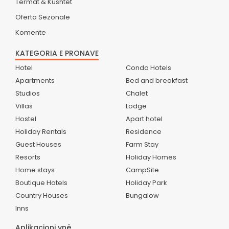
Termat & Kushtet
Oferta Sezonale
Komente
KATEGORIA E PRONAVE
Hotel
Condo Hotels
Apartments
Bed and breakfast
Studios
Chalet
Villas
Lodge
Hostel
Apart hotel
Holiday Rentals
Residence
Guest Houses
Farm Stay
Resorts
Holiday Homes
Home stays
CampSite
Boutique Hotels
Holiday Park
Country Houses
Bungalow
Inns
Aplikacioni ynë