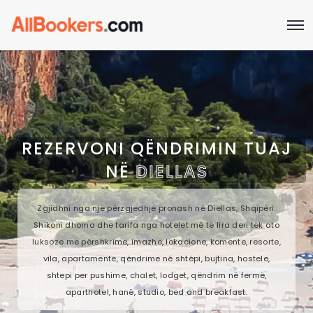
REZERVONI QËNDRIMIN TUAJ
NË
DIELLAS
Zgjidhni nga një përzgjedhje pronash në Diellas, Shqipëri.
Shikoni dhoma dhe tarifa nga hotelet më të lira deri tek ato
luksoze me përshkrime, imazhe, lokacione, komente, resorte,
vila, apartamente, qëndrime në shtëpi, bujtina, hostele,
shtepi per pushime, chalet, lodget, qëndrim në fermë,
aparthotel, hanë, studio, bed and breakfast.