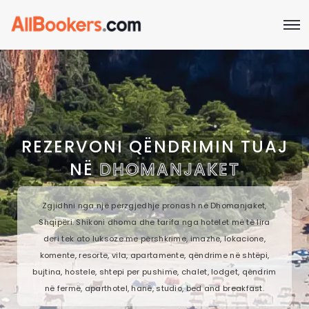
REZERVONI QËNDRIMIN TUAJ
NË
DHOMANJAKET
Zgjidhni nga një përzgjedhje pronash në Dhomanjaket,
Shqipëri. Shikoni dhoma dhe tarifa nga hotelet më të lira
deri tek ato luksoze me përshkrime, imazhe, lokacione,
komente, resorte, vila, apartamente, qëndrime në shtëpi,
bujtina, hostele, shtepi per pushime, chalet, lodget, qëndrim
në fermë, aparthotel, hanë, studio, bed and breakfast.