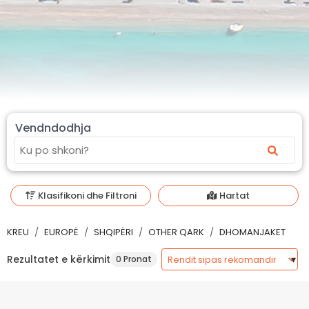
Vendndodhja
Klasifikoni dhe Filtroni
Hartat
KREU
EUROPË
SHQIPËRI
OTHER QARK
DHOMANJAKET
Rezultatet e kërkimit
0 Pronat