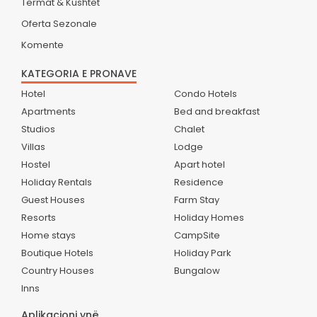
Termat & Kushtet
Oferta Sezonale
Komente
KATEGORIA E PRONAVE
Hotel
Condo Hotels
Apartments
Bed and breakfast
Studios
Chalet
Villas
Lodge
Hostel
Apart hotel
Holiday Rentals
Residence
Guest Houses
Farm Stay
Resorts
Holiday Homes
Home stays
CampSite
Boutique Hotels
Holiday Park
Country Houses
Bungalow
Inns
Aplikacioni ynë