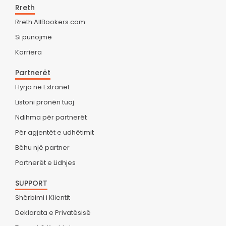
Rreth
Rreth AllBookers.com
Si punojmë
Karriera
Partnerët
Hyrja në Extranet
Listoni pronën tuaj
Ndihma për partnerët
Për agjentët e udhëtimit
Bëhu një partner
Partnerët e Lidhjes
SUPPORT
Shërbimi i Klientit
Deklarata e Privatësisë