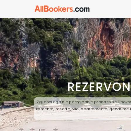
REZERVON
Zgjidhni nga një përzgjedhje pronash në Dhoksat
komente, resorte, vila, apartamente, qëndrime n