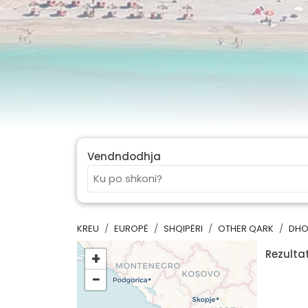
Vendndodhja
KREU
EUROPË
SHQIPËRI
OTHER QARK
DHO
Rezultat
+
−