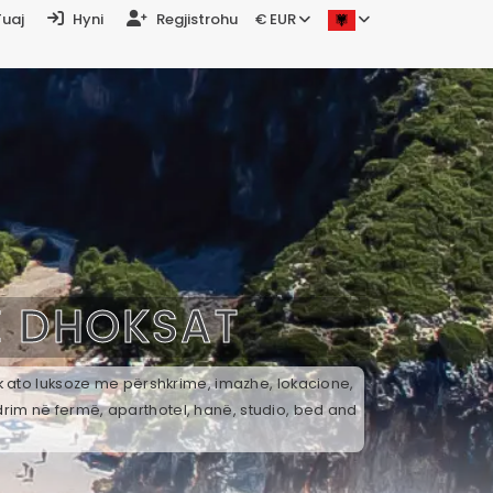
Tuaj
Hyni
Regjistrohu
€ EUR
Ë
DHOKSAT
ek ato luksoze me përshkrime, imazhe, lokacione,
drim në fermë, aparthotel, hanë, studio, bed and