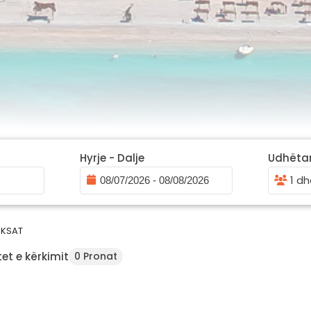
Hyrje - Dalje
Udhëta
1 dh
KSAT
et e kërkimit
0 Pronat