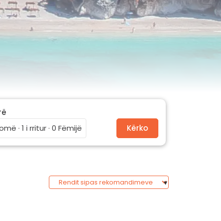
rë
omë · 1 i rritur · 0 Fëmijë
Kërko