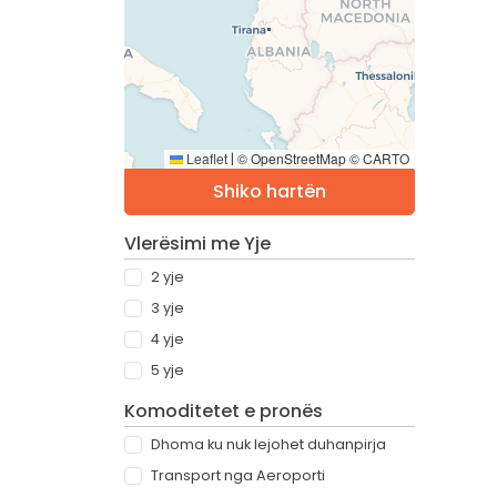
Leaflet
© OpenStreetMap © CARTO
|
Shiko hartën
Vlerësimi me Yje
2 yje
3 yje
4 yje
5 yje
Komoditetet e pronës
Dhoma ku nuk lejohet duhanpirja
Transport nga Aeroporti