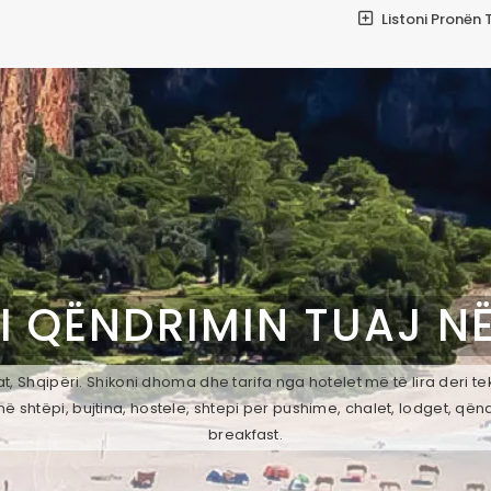
Listoni Pronën 
I QËNDRIMIN TUAJ N
, Shqipëri. Shikoni dhoma dhe tarifa nga hotelet më të lira deri t
ë shtëpi, bujtina, hostele, shtepi per pushime, chalet, lodget, qën
breakfast.