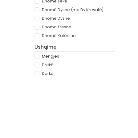
Dhomë Teke
Dhomë Dyshe (me Dy Krevatë)
Dhomë Dyshe
Dhoma Treshe
Dhomë Katërshe
Ushqime
Mëngjes
Drekë
Darkë
All-inclusive
Rreth
Partnerët