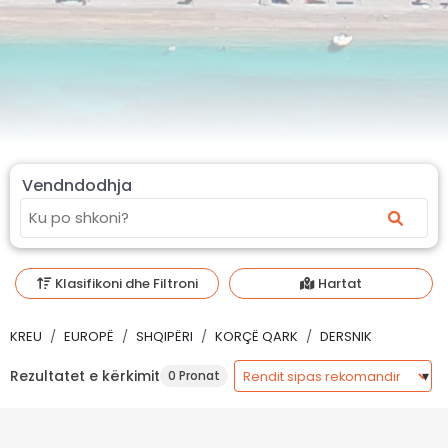
Vendndodhja
Klasifikoni dhe Filtroni
Hartat
KREU
EUROPË
SHQIPËRI
KORÇË QARK
DERSNIK
Rezultatet e kërkimit
0 Pronat