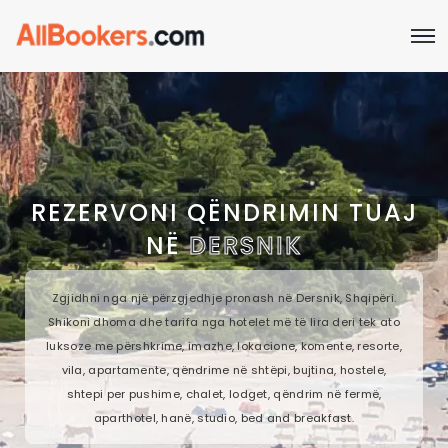
REZERVONI QËNDRIMIN TUAJ
NË
DERSNIK
Zgjidhni nga një përzgjedhje pronash në Dersnik, Shqipëri.
Shikoni dhoma dhe tarifa nga hotelet më të lira deri tek ato
luksoze me përshkrime, imazhe, lokacione, komente, resorte,
vila, apartamente, qëndrime në shtëpi, bujtina, hostele,
shtepi per pushime, chalet, lodget, qëndrim në fermë,
aparthotel, hanë, studio, bed and breakfast.