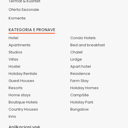
Termat & Kushtet
Oferta Sezonale
Komente
KATEGORIA E PRONAVE
Hotel
Condo Hotels
Apartments
Bed and breakfast
Studios
Chalet
Villas
Lodge
Hostel
Apart hotel
Holiday Rentals
Residence
Guest Houses
Farm Stay
Resorts
Holiday Homes
Home stays
CampSite
Boutique Hotels
Holiday Park
Country Houses
Bungalow
Inns
Aplikacioni ynë