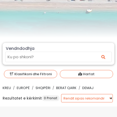
Vendndodhja
Klasifikoni dhe Filtroni
Hartat
KREU
EUROPË
SHQIPËRI
BERAT QARK
DEMAJ
Rezultatet e kërkimit
0 Pronat