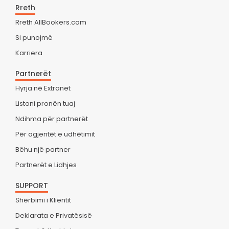
Rreth
Rreth AllBookers.com
Si punojmë
Karriera
Partnerët
Hyrja në Extranet
Listoni pronën tuaj
Ndihma për partnerët
Për agjentët e udhëtimit
Bëhu një partner
Partnerët e Lidhjes
SUPPORT
Shërbimi i Klientit
Deklarata e Privatësisë