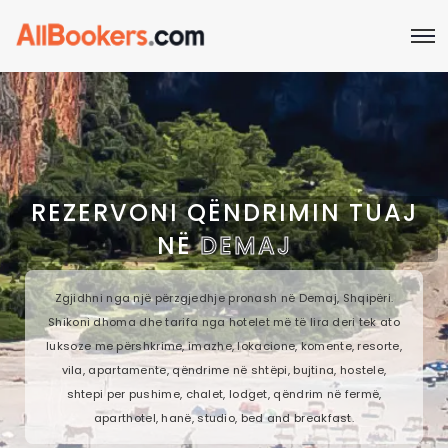
REZERVONI QËNDRIMIN TUAJ
NË
DEMAJ
Zgjidhni nga një përzgjedhje pronash në Demaj, Shqipëri.
Shikoni dhoma dhe tarifa nga hotelet më të lira deri tek ato
luksoze me përshkrime, imazhe, lokacione, komente, resorte,
vila, apartamente, qëndrime në shtëpi, bujtina, hostele,
shtepi per pushime, chalet, lodget, qëndrim në fermë,
aparthotel, hanë, studio, bed and breakfast.