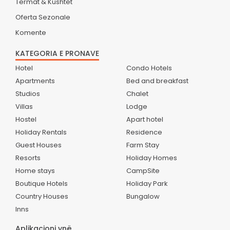
Termat & Kushtet
Oferta Sezonale
Komente
KATEGORIA E PRONAVE
Hotel
Condo Hotels
Apartments
Bed and breakfast
Studios
Chalet
Villas
Lodge
Hostel
Apart hotel
Holiday Rentals
Residence
Guest Houses
Farm Stay
Resorts
Holiday Homes
Home stays
CampSite
Boutique Hotels
Holiday Park
Country Houses
Bungalow
Inns
Aplikacioni ynë