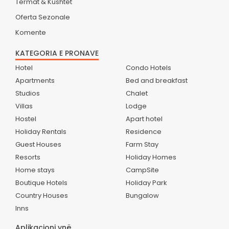
Termat & Kushtet
Oferta Sezonale
Komente
KATEGORIA E PRONAVE
Hotel
Condo Hotels
Apartments
Bed and breakfast
Studios
Chalet
Villas
Lodge
Hostel
Apart hotel
Holiday Rentals
Residence
Guest Houses
Farm Stay
Resorts
Holiday Homes
Home stays
CampSite
Boutique Hotels
Holiday Park
Country Houses
Bungalow
Inns
Aplikacioni ynë