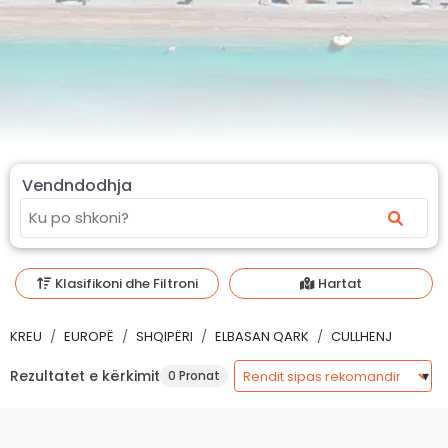
Vendndodhja
Klasifikoni dhe Filtroni
Hartat
KREU
EUROPË
SHQIPËRI
ELBASAN QARK
CULLHENJ
Rezultatet e kërkimit
0 Pronat