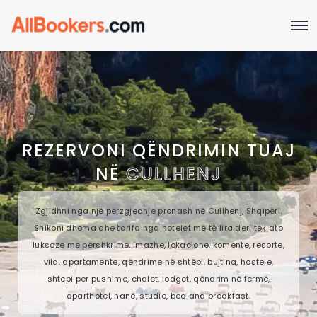
REZERVONI QËNDRIMIN TUAJ
NË
CULLHENJ
Zgjidhni nga një përzgjedhje pronash në Cullhenj, Shqipëri.
Shikoni dhoma dhe tarifa nga hotelet më të lira deri tek ato
luksoze me përshkrime, imazhe, lokacione, komente, resorte,
vila, apartamente, qëndrime në shtëpi, bujtina, hostele,
shtepi per pushime, chalet, lodget, qëndrim në fermë,
aparthotel, hanë, studio, bed and breakfast.