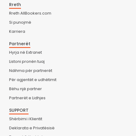
Rreth
Rreth AllBookers.com
Si punojmë
Karriera
Partnerët
Hyrja në Extranet
Listoni pronën tuaj
Ndihma për partnerët
Për agjentët e udhëtimit
Bëhu një partner
Partnerët e Lidhjes
SUPPORT
Shërbimi i Klientit
Deklarata e Privatësisë