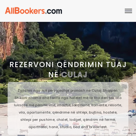
REZERVONI QËNDRIMIN TUAJ
NË
CULAJ
Zgjidhni nga një përzgjedhje pronash në Culaj, Shqipëri.
Shikoni dhoma dhe tarifa nga hotelet më të lira deri tek ato
luksoze me përshkrime, imazhe, lokacione, komente, resorte,
vila, apartamente, qëndrime në shtëpi, bujtina, hostele,
shtepi per pushime, chalet, lodget, qëndrim në fermë,
aparthotel, hanë, studio, bed and breakfast.