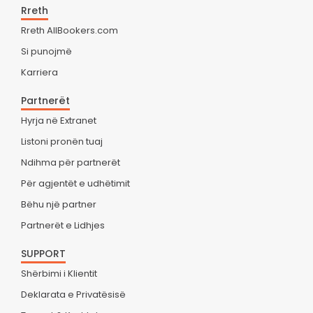
Rreth
Rreth AllBookers.com
Si punojmë
Karriera
Partnerët
Hyrja në Extranet
Listoni pronën tuaj
Ndihma për partnerët
Për agjentët e udhëtimit
Bëhu një partner
Partnerët e Lidhjes
SUPPORT
Shërbimi i Klientit
Deklarata e Privatësisë