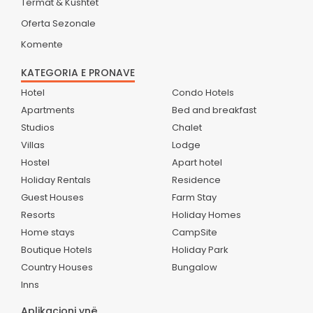
Termat & Kushtet
Oferta Sezonale
Komente
KATEGORIA E PRONAVE
Hotel
Condo Hotels
Apartments
Bed and breakfast
Studios
Chalet
Villas
Lodge
Hostel
Apart hotel
Holiday Rentals
Residence
Guest Houses
Farm Stay
Resorts
Holiday Homes
Home stays
CampSite
Boutique Hotels
Holiday Park
Country Houses
Bungalow
Inns
Aplikacioni ynë