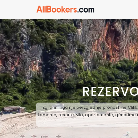
REZERVO
Zgjidhni nga një përzgjedhje pronash në Clifik
komente, resorte, vila, apartamente, qëndrime n