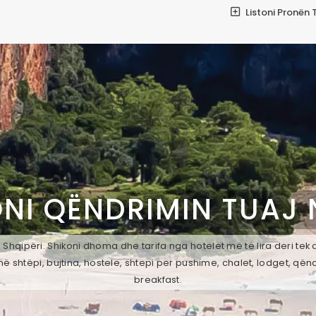
Listoni Pronën 
NI QËNDRIMIN TUAJ
, Shqipëri. Shikoni dhoma dhe tarifa nga hotelet më të lira deri te
ë shtëpi, bujtina, hostele, shtepi per pushime, chalet, lodget, qën
breakfast.