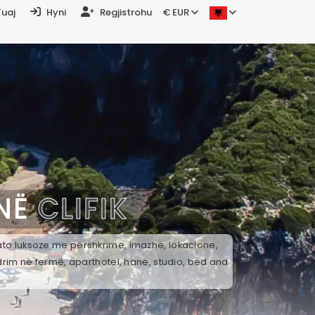
Tuaj
Hyni
Regjistrohu
€ EUR
 NË
CLIFIK
k ato luksoze me përshkrime, imazhe, lokacione,
drim në fermë, aparthotel, hanë, studio, bed and