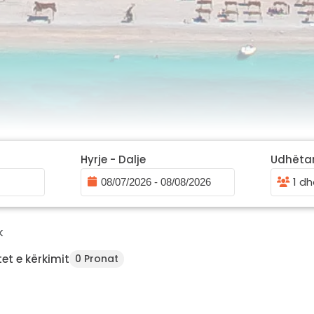
Hyrje - Dalje
Udhëta
1 dh
K
et e kërkimit
0 Pronat