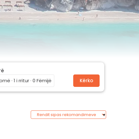
rë
omë · 1 i rritur · 0 Fëmijë
Kërko