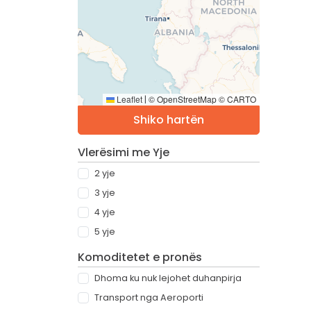
Leaflet
© OpenStreetMap © CARTO
|
Shiko hartën
Vlerësimi me Yje
2 yje
3 yje
4 yje
5 yje
Komoditetet e pronës
Dhoma ku nuk lejohet duhanpirja
Transport nga Aeroporti