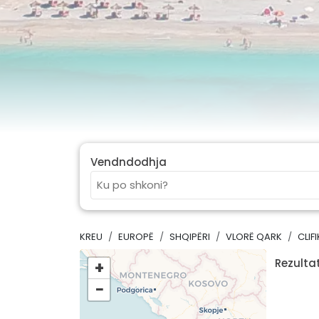
Vendndodhja
KREU
EUROPË
SHQIPËRI
VLORË QARK
CLIFI
Rezultat
+
−