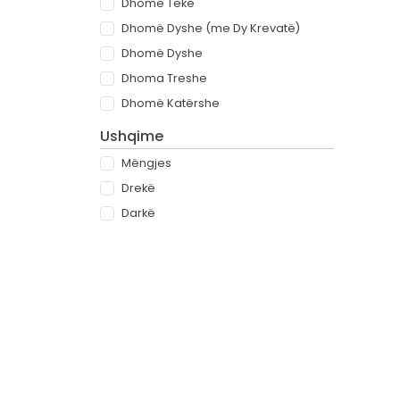
Dhomë Teke
Dhomë Dyshe (me Dy Krevatë)
Dhomë Dyshe
Dhoma Treshe
Dhomë Katërshe
Ushqime
Mëngjes
Drekë
Darkë
All-inclusive
Rreth
Partnerët