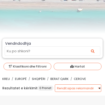
Vendndodhja
Klasifikoni dhe Filtroni
Hartat
KREU
EUROPË
SHQIPËRI
BERAT QARK
CEROVE
Rezultatet e kërkimit
0 Pronat