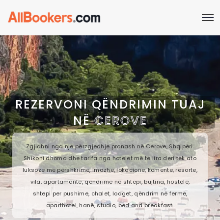
REZERVONI QËNDRIMIN TUAJ
NË
CEROVE
Zgjidhni nga një përzgjedhje pronash në Cerove, Shqipëri.
Shikoni dhoma dhe tarifa nga hotelet më të lira deri tek ato
luksoze me përshkrime, imazhe, lokacione, komente, resorte,
vila, apartamente, qëndrime në shtëpi, bujtina, hostele,
shtepi per pushime, chalet, lodget, qëndrim në fermë,
aparthotel, hanë, studio, bed and breakfast.