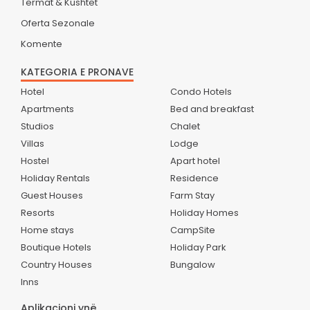
Termat & Kushtet
Oferta Sezonale
Komente
KATEGORIA E PRONAVE
Hotel
Condo Hotels
Apartments
Bed and breakfast
Studios
Chalet
Villas
Lodge
Hostel
Apart hotel
Holiday Rentals
Residence
Guest Houses
Farm Stay
Resorts
Holiday Homes
Home stays
CampSite
Boutique Hotels
Holiday Park
Country Houses
Bungalow
Inns
Aplikacioni ynë