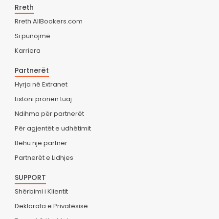
Rreth
Rreth AllBookers.com
Si punojmë
Karriera
Partnerët
Hyrja në Extranet
Listoni pronën tuaj
Ndihma për partnerët
Për agjentët e udhëtimit
Bëhu një partner
Partnerët e Lidhjes
SUPPORT
Shërbimi i Klientit
Deklarata e Privatësisë