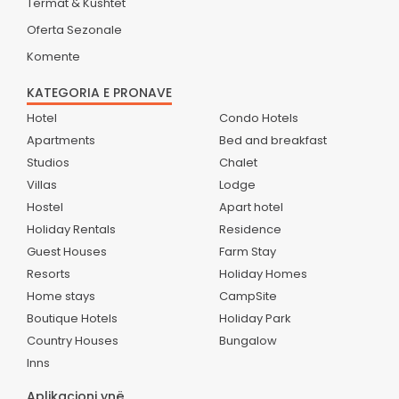
Termat & Kushtet
Oferta Sezonale
Komente
KATEGORIA E PRONAVE
Hotel
Condo Hotels
Apartments
Bed and breakfast
Studios
Chalet
Villas
Lodge
Hostel
Apart hotel
Holiday Rentals
Residence
Guest Houses
Farm Stay
Resorts
Holiday Homes
Home stays
CampSite
Boutique Hotels
Holiday Park
Country Houses
Bungalow
Inns
Aplikacioni ynë