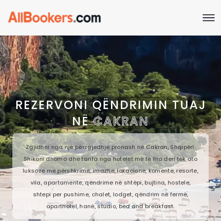
REZERVONI QËNDRIMIN TUAJ
NË
CAKRAN
Zgjidhni nga një përzgjedhje pronash në Cakran, Shqipëri.
Shikoni dhoma dhe tarifa nga hotelet më të lira deri tek ato
luksoze me përshkrime, imazhe, lokacione, komente, resorte,
vila, apartamente, qëndrime në shtëpi, bujtina, hostele,
shtepi per pushime, chalet, lodget, qëndrim në fermë,
aparthotel, hanë, studio, bed and breakfast.