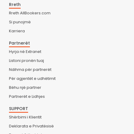
Rreth
Rreth AllBookers.com
Si punojmë
Karriera
Partnerët
Hyrja në Extranet
Listoni pronën tuaj
Ndihma për partnerët
Për agjentët e udhëtimit
Bëhu një partner
Partnerët e Lidhjes
SUPPORT
Shërbimi i Klientit
Deklarata e Privatësisë