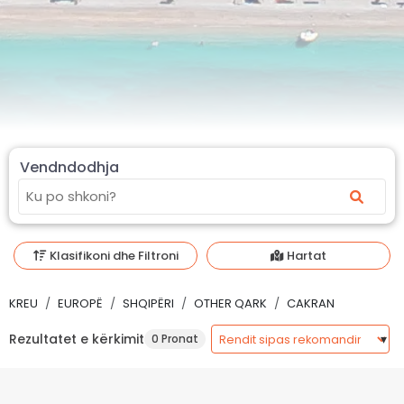
Vendndodhja
Klasifikoni dhe Filtroni
Hartat
KREU
EUROPË
SHQIPËRI
OTHER QARK
CAKRAN
Rezultatet e kërkimit
0 Pronat