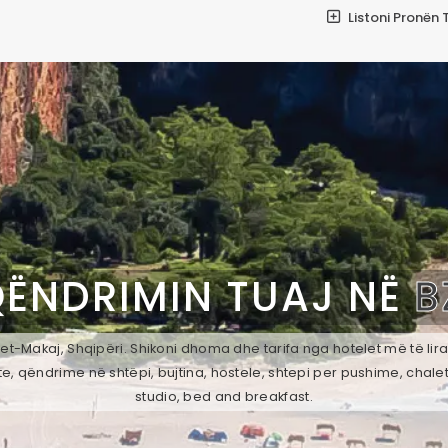
Listoni Pronën 
QËNDRIMIN TUAJ NË
B
t-Makaj, Shqipëri. Shikoni dhoma dhe tarifa nga hotelet më të lir
e, qëndrime në shtëpi, bujtina, hostele, shtepi per pushime, chale
studio, bed and breakfast.