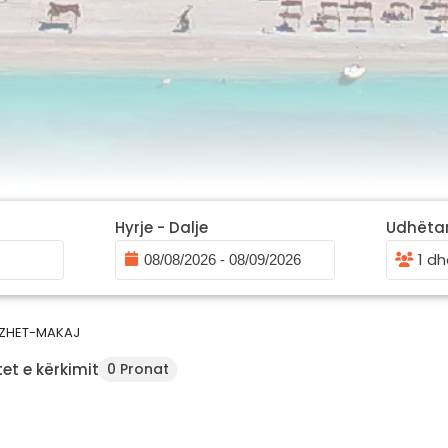
Hyrje - Dalje
Udhëta
1 dh
ZHET-MAKAJ
et e kërkimit
0 Pronat