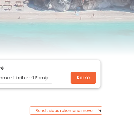
rë
omë · 1 i rritur · 0 Fëmijë
Kërko