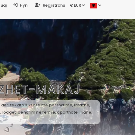
Tuaj
Hyni
Regjistrohu
€ EUR
ZHET-MAKAJ
a deri tek ato luksoze me përshkrime, imazhe,
t, lodget, qëndrim në fermë, aparthotel, hanë,