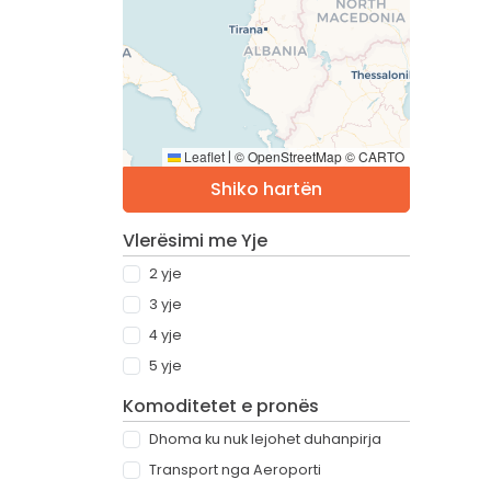
Leaflet
© OpenStreetMap © CARTO
|
Shiko hartën
Vlerësimi me Yje
2 yje
3 yje
4 yje
5 yje
Komoditetet e pronës
Dhoma ku nuk lejohet duhanpirja
Transport nga Aeroporti