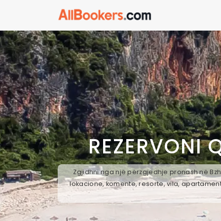
REZERVONI 
Zgjidhni nga një përzgjedhje pronash në Bzhe
lokacione, komente, resorte, vila, apartament