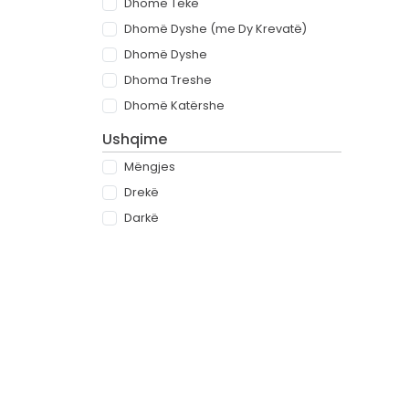
Dhomë Teke
Dhomë Dyshe (me Dy Krevatë)
Dhomë Dyshe
Dhoma Treshe
Dhomë Katërshe
Ushqime
Mëngjes
Drekë
Darkë
All-inclusive
Rreth
Partnerët