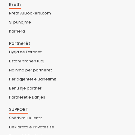
Rreth
Rreth AllBookers.com
Si punojmë
Karriera
Partnerët
Hyrja në Extranet
Listoni pronën tuaj
Ndihma për partnerët
Për agjentët e udhëtimit
Bëhu një partner
Partnerët e Lidhjes
SUPPORT
Shërbimi i Klientit
Deklarata e Privatësisë