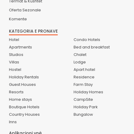
Termat & Kushtet
Oferta Sezonale
Komente
KATEGORIA E PRONAVE
Hotel
Condo Hotels
Apartments
Bed and breakfast
Studios
Chalet
Villas
Lodge
Hostel
Apart hotel
Holiday Rentals
Residence
Guest Houses
Farm Stay
Resorts
Holiday Homes
Home stays
CampSite
Boutique Hotels
Holiday Park
Country Houses
Bungalow
Inns
Aplikacioni ynë