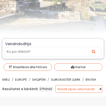
Vendndodhja
Klasifikoni dhe Filtroni
Hartat
KREU
EUROPË
SHQIPËRI
GJIROKASTËR QARK
BYLYSH
Rezultatet e kërkimit
0 Pronat