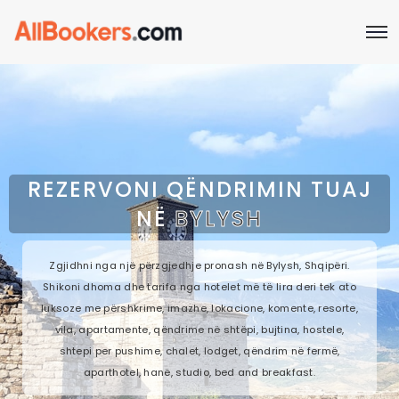
REZERVONI QËNDRIMIN TUAJ
NË
BYLYSH
Zgjidhni nga një përzgjedhje pronash në Bylysh, Shqipëri.
Shikoni dhoma dhe tarifa nga hotelet më të lira deri tek ato
luksoze me përshkrime, imazhe, lokacione, komente, resorte,
vila, apartamente, qëndrime në shtëpi, bujtina, hostele,
shtepi per pushime, chalet, lodget, qëndrim në fermë,
aparthotel, hanë, studio, bed and breakfast.