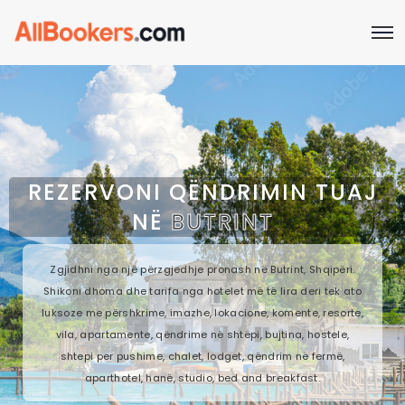
REZERVONI QËNDRIMIN TUAJ
NË
BUTRINT
Zgjidhni nga një përzgjedhje pronash në Butrint, Shqipëri.
Shikoni dhoma dhe tarifa nga hotelet më të lira deri tek ato
luksoze me përshkrime, imazhe, lokacione, komente, resorte,
vila, apartamente, qëndrime në shtëpi, bujtina, hostele,
shtepi per pushime, chalet, lodget, qëndrim në fermë,
aparthotel, hanë, studio, bed and breakfast.