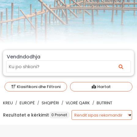
Vendndodhja
Klasifikoni dhe Filtroni
Hartat
KREU
EUROPË
SHQIPËRI
VLORË QARK
BUTRINT
Rezultatet e kërkimit
0 Pronat