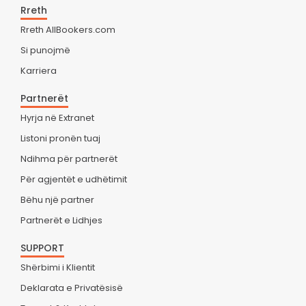
Rreth
Rreth AllBookers.com
Si punojmë
Karriera
Partnerët
Hyrja në Extranet
Listoni pronën tuaj
Ndihma për partnerët
Për agjentët e udhëtimit
Bëhu një partner
Partnerët e Lidhjes
SUPPORT
Shërbimi i Klientit
Deklarata e Privatësisë