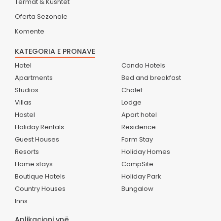
Termat & Kushtet
Oferta Sezonale
Komente
KATEGORIA E PRONAVE
Hotel
Condo Hotels
Apartments
Bed and breakfast
Studios
Chalet
Villas
Lodge
Hostel
Apart hotel
Holiday Rentals
Residence
Guest Houses
Farm Stay
Resorts
Holiday Homes
Home stays
CampSite
Boutique Hotels
Holiday Park
Country Houses
Bungalow
Inns
Aplikacioni ynë