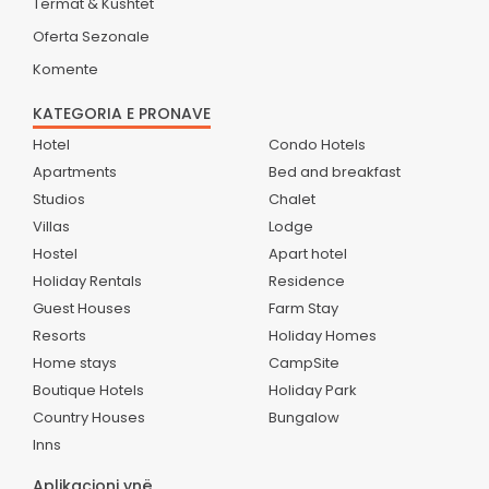
Termat & Kushtet
Oferta Sezonale
Komente
KATEGORIA E PRONAVE
Hotel
Condo Hotels
Apartments
Bed and breakfast
Studios
Chalet
Villas
Lodge
Hostel
Apart hotel
Holiday Rentals
Residence
Guest Houses
Farm Stay
Resorts
Holiday Homes
Home stays
CampSite
Boutique Hotels
Holiday Park
Country Houses
Bungalow
Inns
Aplikacioni ynë