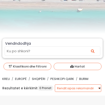
Vendndodhja
Klasifikoni dhe Filtroni
Hartat
KREU
EUROPË
SHQIPËRI
PESHKOPI QARK
BURIM
Rezultatet e kërkimit
0 Pronat