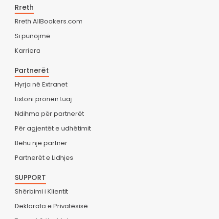
Rreth
Rreth AllBookers.com
Si punojmë
Karriera
Partnerët
Hyrja në Extranet
Listoni pronën tuaj
Ndihma për partnerët
Për agjentët e udhëtimit
Bëhu një partner
Partnerët e Lidhjes
SUPPORT
Shërbimi i Klientit
Deklarata e Privatësisë