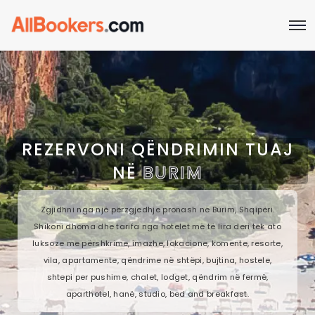
REZERVONI QËNDRIMIN TUAJ
NË
BURIM
Zgjidhni nga një përzgjedhje pronash në Burim, Shqipëri.
Shikoni dhoma dhe tarifa nga hotelet më të lira deri tek ato
luksoze me përshkrime, imazhe, lokacione, komente, resorte,
vila, apartamente, qëndrime në shtëpi, bujtina, hostele,
shtepi per pushime, chalet, lodget, qëndrim në fermë,
aparthotel, hanë, studio, bed and breakfast.