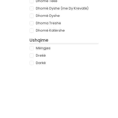
Dhomë Teke
Dhomë Dyshe (me Dy Krevatë)
Dhomë Dyshe
Dhoma Treshe
Dhomë Katërshe
Ushqime
Mëngjes
Drekë
Darkë
All-inclusive
Rreth
Partnerët