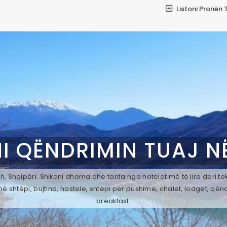
Listoni Pronën 
I QËNDRIMIN TUAJ N
, Shqipëri. Shikoni dhoma dhe tarifa nga hotelet më të lira deri t
ë shtëpi, bujtina, hostele, shtepi per pushime, chalet, lodget, qën
breakfast.