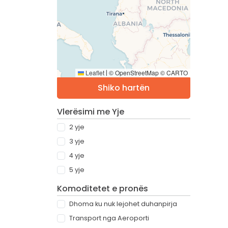
Leaflet
© OpenStreetMap © CARTO
|
Shiko hartën
Vlerësimi me Yje
2 yje
3 yje
4 yje
5 yje
Komoditetet e pronës
Dhoma ku nuk lejohet duhanpirja
Transport nga Aeroporti