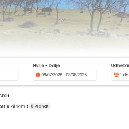
Hyrje - Dalje
Udhëta
1 dh
CESH
et e kërkimit
0 Pronat