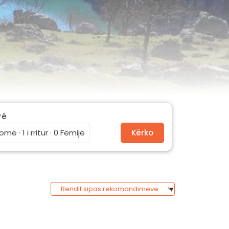
rë
omë · 1 i rritur · 0 Fëmijë
Kërko