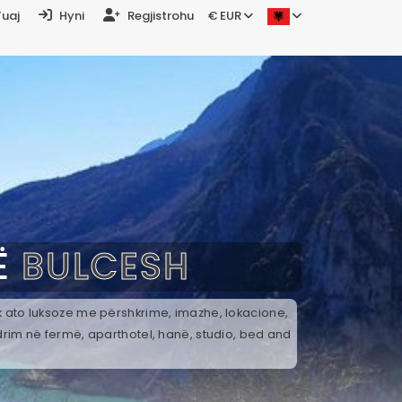
Tuaj
Hyni
Regjistrohu
€ EUR
Ë
BULCESH
ek ato luksoze me përshkrime, imazhe, lokacione,
drim në fermë, aparthotel, hanë, studio, bed and