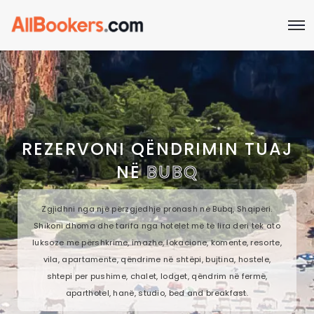
REZERVONI QËNDRIMIN TUAJ
NË
BUBQ
Zgjidhni nga një përzgjedhje pronash në Bubq, Shqipëri.
Shikoni dhoma dhe tarifa nga hotelet më të lira deri tek ato
luksoze me përshkrime, imazhe, lokacione, komente, resorte,
vila, apartamente, qëndrime në shtëpi, bujtina, hostele,
shtepi per pushime, chalet, lodget, qëndrim në fermë,
aparthotel, hanë, studio, bed and breakfast.