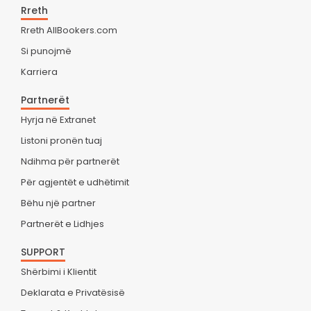
Rreth
Rreth AllBookers.com
Si punojmë
Karriera
Partnerët
Hyrja në Extranet
Listoni pronën tuaj
Ndihma për partnerët
Për agjentët e udhëtimit
Bëhu një partner
Partnerët e Lidhjes
SUPPORT
Shërbimi i Klientit
Deklarata e Privatësisë