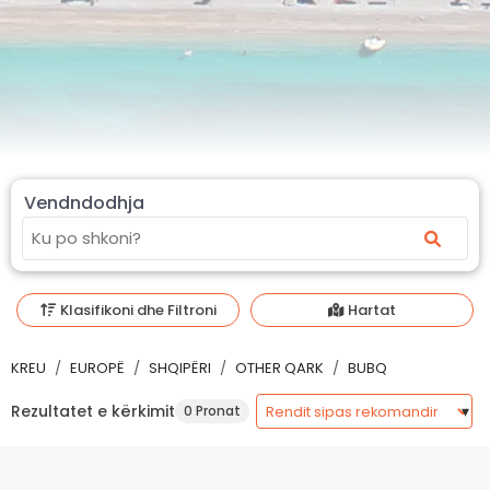
Vendndodhja
Klasifikoni dhe Filtroni
Hartat
KREU
EUROPË
SHQIPËRI
OTHER QARK
BUBQ
Rezultatet e kërkimit
0 Pronat