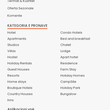
Termat & Kushtet
Oferta Sezonale
Komente
KATEGORIA E PRONAVE
Hotel
Condo Hotels
Apartments
Bed and breakfast
Studios
Chalet
Villas
Lodge
Hostel
Apart hotel
Holiday Rentals
Residence
Guest Houses
Farm Stay
Resorts
Holiday Homes
Home stays
CampSite
Boutique Hotels
Holiday Park
Country Houses
Bungalow
Inns
Aplikacioni ynë