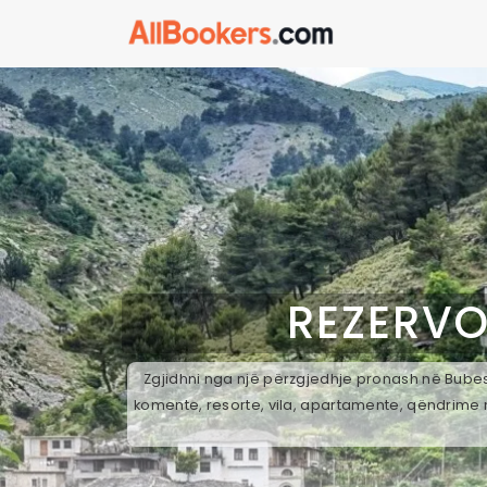
REZERVO
Zgjidhni nga një përzgjedhje pronash në Bubes,
komente, resorte, vila, apartamente, qëndrime n