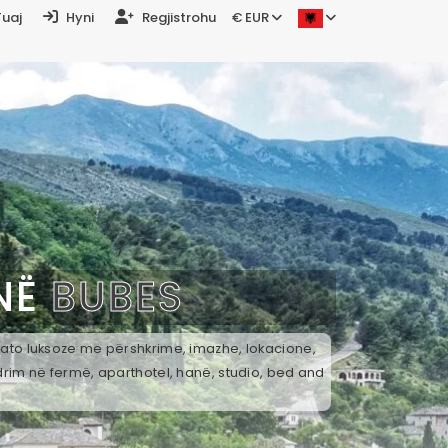
Tuaj
Hyni
Regjistrohu
€ EUR
 NË
BUBES
k ato luksoze me përshkrime, imazhe, lokacione,
drim në fermë, aparthotel, hanë, studio, bed and