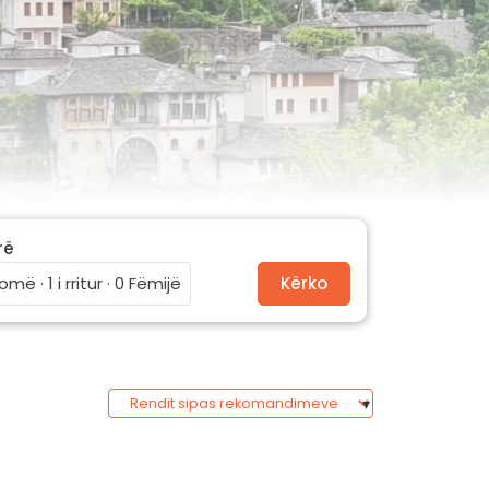
rë
omë · 1 i rritur · 0 Fëmijë
Kërko