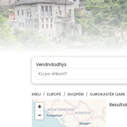
Vendndodhja
KREU
EUROPË
SHQIPËRI
GJIROKASTËR QARK
Rezultat
+
−