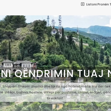
Listoni Pronën 
NI QËNDRIMIN TUAJ
 Shqipëri. Shikoni dhoma dhe tarifa nga hotelet më të lira deri te
ë shtëpi, bujtina, hostele, shtepi per pushime, chalet, lodget, qën
breakfast.