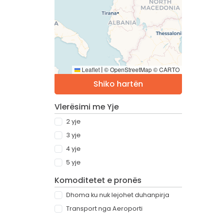
Leaflet
© OpenStreetMap © CARTO
|
Shiko hartën
Vlerësimi me Yje
2 yje
3 yje
4 yje
5 yje
Komoditetet e pronës
Dhoma ku nuk lejohet duhanpirja
Transport nga Aeroporti