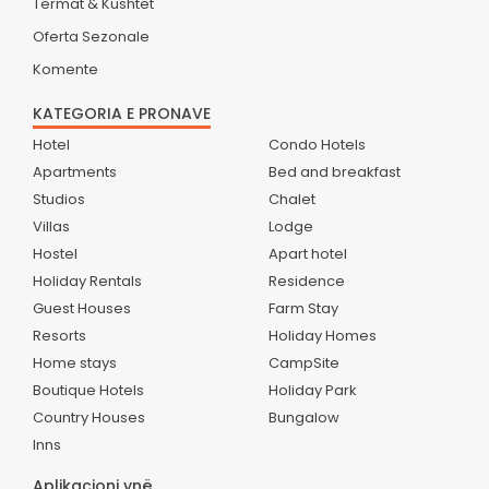
Termat & Kushtet
Oferta Sezonale
Komente
KATEGORIA E PRONAVE
Hotel
Condo Hotels
Apartments
Bed and breakfast
Studios
Chalet
Villas
Lodge
Hostel
Apart hotel
Holiday Rentals
Residence
Guest Houses
Farm Stay
Resorts
Holiday Homes
Home stays
CampSite
Boutique Hotels
Holiday Park
Country Houses
Bungalow
Inns
Aplikacioni ynë