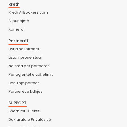
Rreth
Rreth AllBookers.com
Si punojmë
Karriera
Partnerët
Hyrja në Extranet
Listoni pronën tuaj
Ndihma për partnerët
Për agjentët e udhëtimit
Bëhu një partner
Partnerët e Lidhjes
SUPPORT
Shërbimi i Klientit
Deklarata e Privatësisë