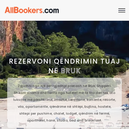
REZERVONI QËNDRIMIN TUAJ
NË
BRUK
Zgjidhni nga një përzgjedhje pronash në Bruk, Shqipëri.
Shikoni dhoma dhe tarifa nga hotelet më të lira deri tek ato
luksoze me përshkrime, imazhe, lokacione, komente, resorte,
vila, apartamente, qëndrime në shtëpi, bujtina, hostele,
shtepi per pushime, chalet, lodget, qëndrim në fermë,
aparthotel, hanë, studio, bed and breakfast.