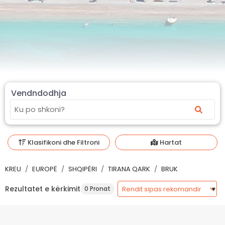
Vendndodhja
Klasifikoni dhe Filtroni
Hartat
KREU
EUROPË
SHQIPËRI
TIRANA QARK
BRUK
Rezultatet e kërkimit
0 Pronat