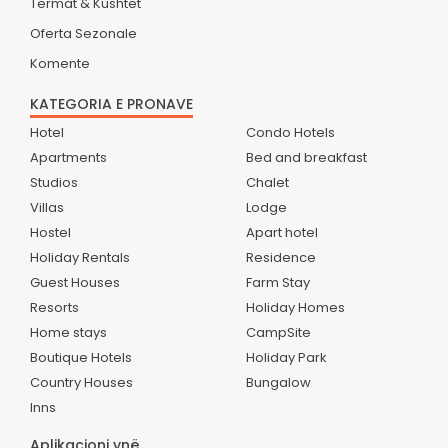
Termat & Kushtet
Oferta Sezonale
Komente
KATEGORIA E PRONAVE
Hotel
Condo Hotels
Apartments
Bed and breakfast
Studios
Chalet
Villas
Lodge
Hostel
Apart hotel
Holiday Rentals
Residence
Guest Houses
Farm Stay
Resorts
Holiday Homes
Home stays
CampSite
Boutique Hotels
Holiday Park
Country Houses
Bungalow
Inns
Aplikacioni ynë