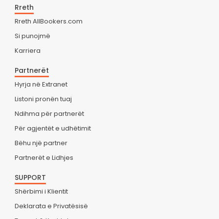
Rreth
Rreth AllBookers.com
Si punojmë
Karriera
Partnerët
Hyrja në Extranet
Listoni pronën tuaj
Ndihma për partnerët
Për agjentët e udhëtimit
Bëhu një partner
Partnerët e Lidhjes
SUPPORT
Shërbimi i Klientit
Deklarata e Privatësisë