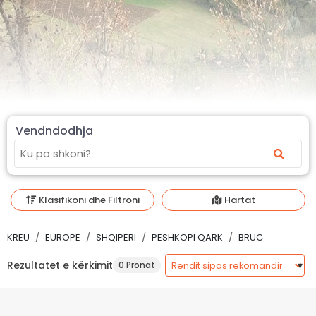
Vendndodhja
Klasifikoni dhe Filtroni
Hartat
KREU
EUROPË
SHQIPËRI
PESHKOPI QARK
BRUC
Rezultatet e kërkimit
0 Pronat