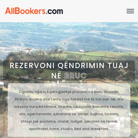
REZERVONI QËNDRIMIN TUAJ
NË
BRUC
Zgjidhni nga një përzgjedhje pronash në Bruc, Shqipëri.
Shikoni dhoma dhe tarifa nga hotelet më të lira deri tek ato
luksoze me përshkrime, imazhe, lokacione, komente, resorte,
vila, apartamente, qëndrime në shtëpi, bujtina, hostele,
shtepi per pushime, chalet, lodget, qëndrim në fermë,
aparthotel, hanë, studio, bed and breakfast.