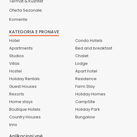
Termat & Kushtet
Oferta Sezonale
Komente
KATEGORIA E PRONAVE
Hotel
Condo Hotels
Apartments
Bed and breakfast
Studios
Chalet
Villas
Lodge
Hostel
Apart hotel
Holiday Rentals
Residence
Guest Houses
Farm Stay
Resorts
Holiday Homes
Home stays
CampSite
Boutique Hotels
Holiday Park
Country Houses
Bungalow
Inns
Aplikacioni ynë