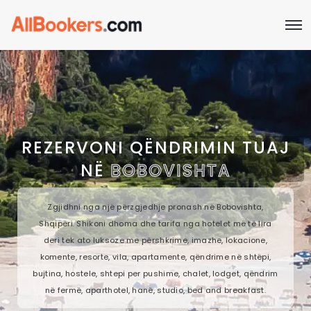
REZERVONI QËNDRIMIN TUAJ
NË
BOBOVISHTA
Zgjidhni nga një përzgjedhje pronash në Bobovishta,
Shqipëri. Shikoni dhoma dhe tarifa nga hotelet më të lira
deri tek ato luksoze me përshkrime, imazhe, lokacione,
komente, resorte, vila, apartamente, qëndrime në shtëpi,
bujtina, hostele, shtepi per pushime, chalet, lodget, qëndrim
në fermë, aparthotel, hanë, studio, bed and breakfast.