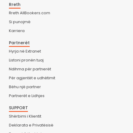
Rreth
Rreth AllBookers.com
Si punojmë
Karriera
Partnerët
Hyrja në Extranet
Listoni pronën tuaj
Ndihma për partnerët
Për agjentët e udhëtimit
Bëhu një partner
Partnerët e Lidhjes
SUPPORT
Shërbimi i Klientit
Deklarata e Privatësisë