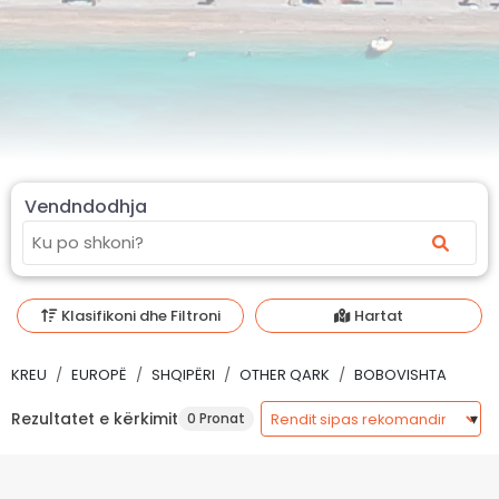
Vendndodhja
Klasifikoni dhe Filtroni
Hartat
KREU
EUROPË
SHQIPËRI
OTHER QARK
BOBOVISHTA
Rezultatet e kërkimit
0 Pronat