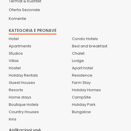
Termat & Kushtet
Oferta Sezonale
Komente
KATEGORIA E PRONAVE
Hotel
Condo Hotels
Apartments
Bed and breakfast
Studios
Chalet
Villas
Lodge
Hostel
Apart hotel
Holiday Rentals
Residence
Guest Houses
Farm Stay
Resorts
Holiday Homes
Home stays
CampSite
Boutique Hotels
Holiday Park
Country Houses
Bungalow
Inns
Aplikacioni ynë