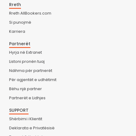
Rreth
Rreth AllBookers.com
Si punojmë
Karriera
Partnerët
Hyrja në Extranet
Listoni pronën tuaj
Ndihma për partnerët
Për agjentët e udhëtimit
Bëhu një partner
Partnerët e Lidhjes
SUPPORT
Shërbimi i Klientit
Deklarata e Privatësisë