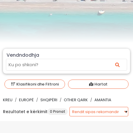
Vendndodhja
Klasifikoni dhe Filtroni
Hartat
KREU
EUROPË
SHQIPËRI
OTHER QARK
AMANTIA
Rezultatet e kërkimit
0 Pronat