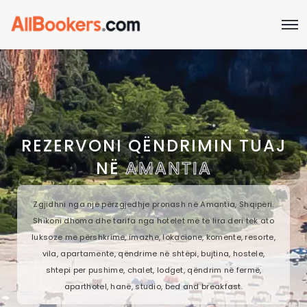
REZERVONI QËNDRIMIN TUAJ
NË
AMANTIA
Zgjidhni nga një përzgjedhje pronash në Amantia, Shqipëri.
Shikoni dhoma dhe tarifa nga hotelet më të lira deri tek ato
luksoze me përshkrime, imazhe, lokacione, komente, resorte,
vila, apartamente, qëndrime në shtëpi, bujtina, hostele,
shtepi per pushime, chalet, lodget, qëndrim në fermë,
aparthotel, hanë, studio, bed and breakfast.