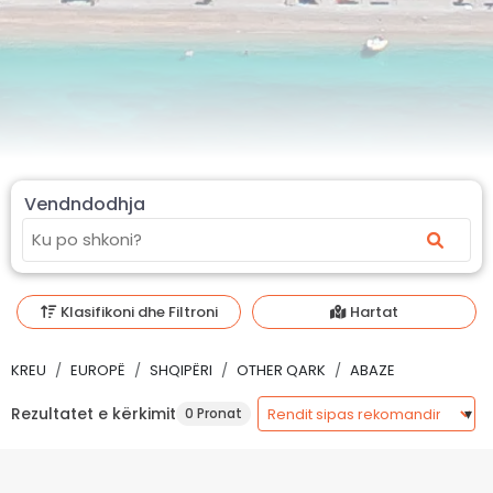
Vendndodhja
Klasifikoni dhe Filtroni
Hartat
KREU
EUROPË
SHQIPËRI
OTHER QARK
ABAZE
Rezultatet e kërkimit
0 Pronat