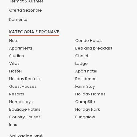
Termat & Kushtet
Oferta Sezonale
Komente
KATEGORIA E PRONAVE
Hotel
Condo Hotels
Apartments
Bed and breakfast
Studios
Chalet
Villas
Lodge
Hostel
Apart hotel
Holiday Rentals
Residence
Guest Houses
Farm Stay
Resorts
Holiday Homes
Home stays
CampSite
Boutique Hotels
Holiday Park
Country Houses
Bungalow
Inns
Aplikacioni ynë