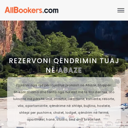
REZERVONI QËNDRIMIN TUAJ
NË
ABAZE
Zgjidhni nga një përzgjedhje pronash në Abaze, Shqipëri.
Shikoni dhoma dhe tarifa nga hotelet më të lira deri tek ato
luksoze me përshkrime, imazhe, lokacione, komente, resorte,
vila, apartamente, qëndrime në shtëpi, bujtina, hostele,
shtepi per pushime, chalet, lodget, qëndrim në fermë,
aparthotel, hanë, studio, bed and breakfast.