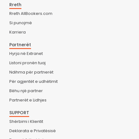
Rreth
Rreth AllBookers.com
Si punojmë
Karriera
Partnerët
Hyrja në Extranet
Listoni pronën tuaj
Ndihma për partnerët
Për agjentët e udhëtimit
Bëhu një partner
Partnerët e Lidhjes
SUPPORT
Shërbimi i Klientit
Deklarata e Privatësisë